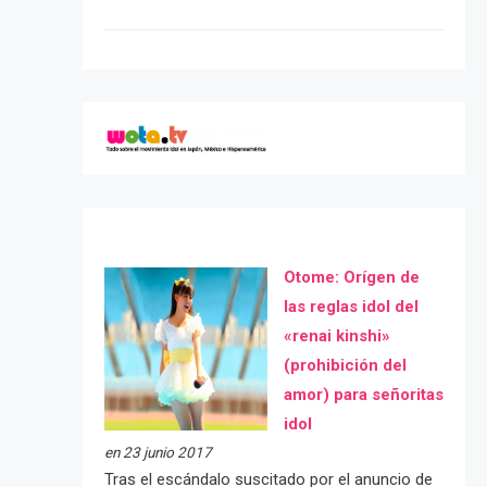
Otome: Orígen de
las reglas idol del
«renai kinshi»
(prohibición del
amor) para señoritas
idol
en 23 junio 2017
Tras el escándalo suscitado por el anuncio de