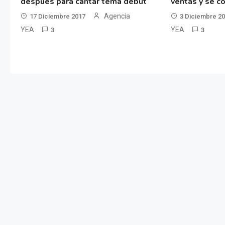
después para cantar tema debut
ventas y se co
Agencia
17 Diciembre 2017
3 Diciembre 2
YEA
YEA
3
3