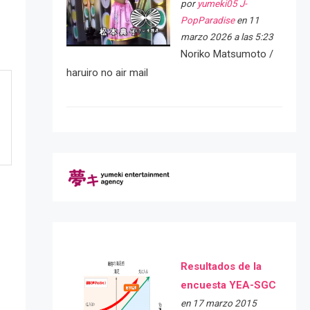
por
yumeki05 J-
PopParadise
en 11
marzo 2026 a las 5:23
Noriko Matsumoto /
haruiro no air mail
Resultados de la
encuesta YEA-SGC
en 17 marzo 2015