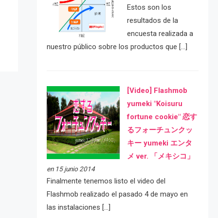
e
Estos son los
resultados de la
encuesta realizada a
nuestro público sobre los productos que […]
[Video] Flashmob
yumeki "Koisuru
fortune cookie" 恋す
るフォーチュンクッ
キー yumeki エンタ
メ ver. 「メキシコ」
en 15 junio 2014
Finalmente tenemos listo el video del
Flashmob realizado el pasado 4 de mayo en
las instalaciones […]