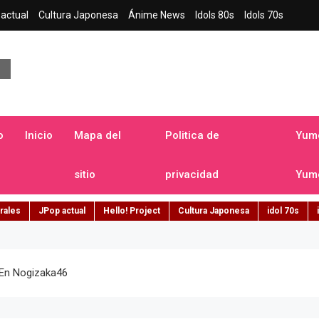
actual
Cultura Japonesa
Ánime News
Idols 80s
Idols 70s
a japonesa en español
o
Inicio
Mapa del
Politica de
Yume
sitio
privacidad
Yume
rales
JPop actual
Hello! Project
Cultura Japonesa
idol 70s
 En Nogizaka46