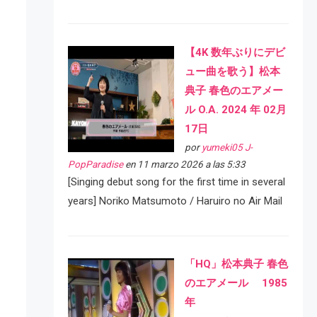
【4K 数年ぶりにデビ
ュー曲を歌う】松本
典子 春色のエアメー
ル O.A. 2024 年 02月
17日
por
yumeki05 J-
PopParadise
en 11 marzo 2026 a las 5:33
[Singing debut song for the first time in several
years] Noriko Matsumoto / Haruiro no Air Mail
「HQ」松本典子 春色
のエアメール 1985
年