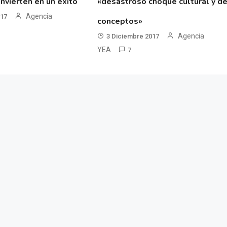
nvierten en un éxito
«desastroso choque cultural y d
Agencia
017
conceptos»
Agencia
3 Diciembre 2017
YEA
7