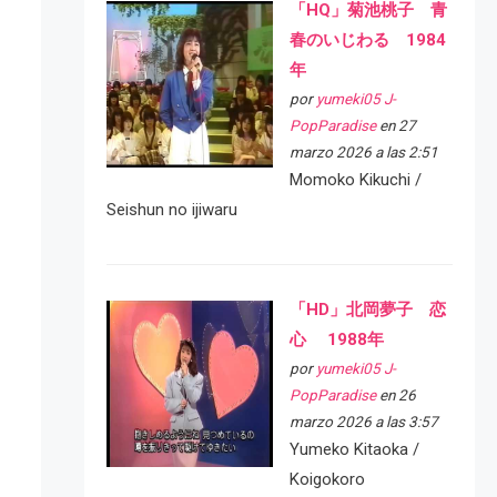
「HQ」菊池桃子 青
春のいじわる 1984
年
por
yumeki05 J-
PopParadise
en 27
marzo 2026 a las 2:51
Momoko Kikuchi /
Seishun no ijiwaru
「HD」北岡夢子 恋
心 1988年
por
yumeki05 J-
PopParadise
en 26
marzo 2026 a las 3:57
Yumeko Kitaoka /
Koigokoro