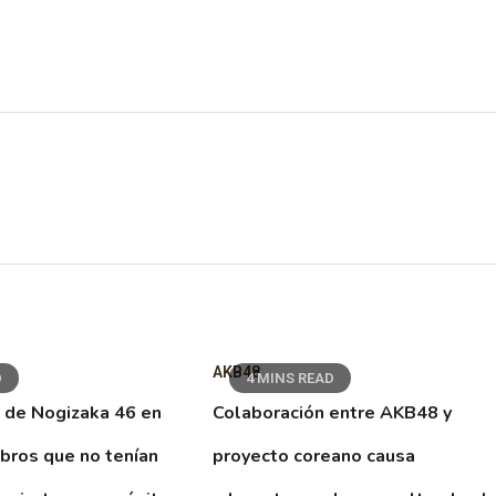
AKB48
D
4 MINS READ
 de Nogizaka 46 en
Colaboración entre AKB48 y
ibros que no tenían
proyecto coreano causa