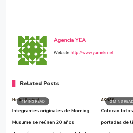
Agencia YEA
Website
http://www.yumeki.net
Related Posts
Hello! Project
AKB48
4 MINS READ
2 MINS REA
Integrantes originales de Morning
Colocan fotos
Musume se reúnen 20 años
portadas de l