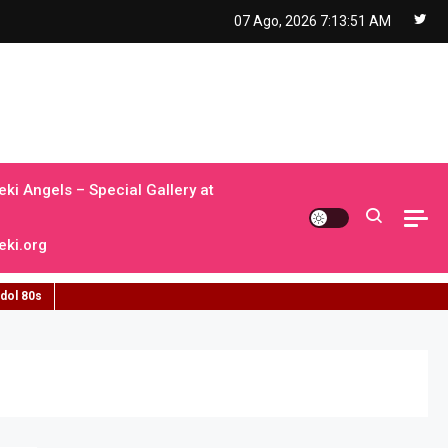
07 Ago, 2026
7:13:52 AM
ki Angels – Special Gallery at
ki.org
idol 80s