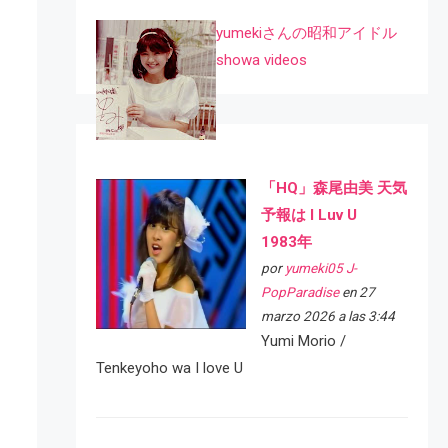
yumekiさんの昭和アイドル
showa videos
「HQ」森尾由美 天気
予報は I Luv U
1983年
por
yumeki05 J-
PopParadise
en 27
marzo 2026 a las 3:44
Yumi Morio /
Tenkeyoho wa I love U