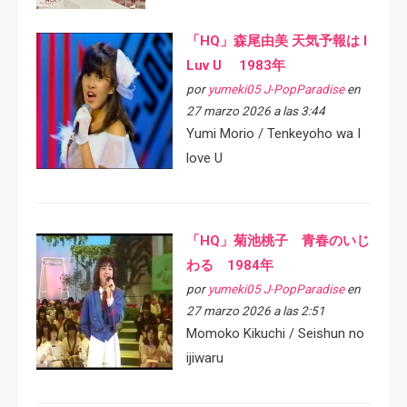
「HQ」森尾由美 天気予報は I
Luv U 1983年
por
yumeki05 J-PopParadise
en
27 marzo 2026 a las 3:44
Yumi Morio / Tenkeyoho wa I
love U
「HQ」菊池桃子 青春のいじ
わる 1984年
por
yumeki05 J-PopParadise
en
27 marzo 2026 a las 2:51
Momoko Kikuchi / Seishun no
ijiwaru