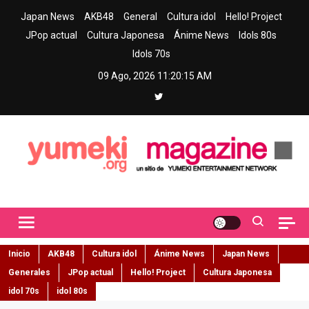
Skip
Japan News
AKB48
General
Cultura idol
Hello! Project
to
JPop actual
Cultura Japonesa
Ánime News
Idols 80s
content
Idols 70s
09 Ago, 2026
11:20:16 AM
Yumeki Magazine
Jpop y musica idol – Tu portal de jpop, movimiento idol y cultura
japonesa en español
Inicio
AKB48
Cultura idol
Ánime News
Japan News
Generales
JPop actual
Hello! Project
Cultura Japonesa
idol 70s
idol 80s