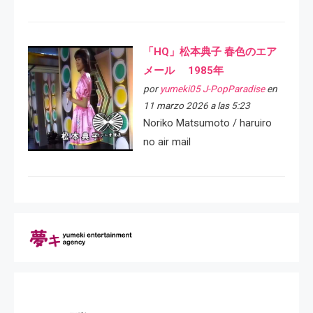
「HQ」松本典子 春色のエア
メール 1985年
por
yumeki05 J-PopParadise
en
11 marzo 2026 a las 5:23
Noriko Matsumoto / haruiro
no air mail