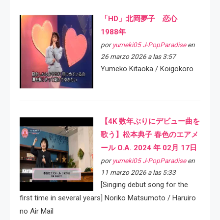
「HD」北岡夢子 恋心
1988年
por
yumeki05 J-PopParadise
en
26 marzo 2026 a las 3:57
Yumeko Kitaoka / Koigokoro
【4K 数年ぶりにデビュー曲を
歌う】松本典子 春色のエアメ
ール O.A. 2024 年 02月 17日
por
yumeki05 J-PopParadise
en
11 marzo 2026 a las 5:33
[Singing debut song for the
first time in several years] Noriko Matsumoto / Haruiro
no Air Mail