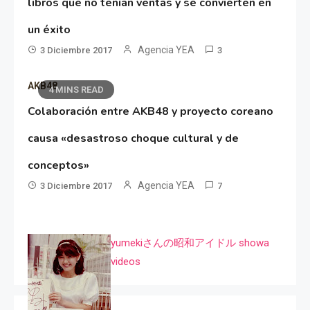
libros que no tenían ventas y se convierten en
un éxito
Agencia YEA
3 Diciembre 2017
3
AKB48
4 MINS READ
Colaboración entre AKB48 y proyecto coreano
causa «desastroso choque cultural y de
conceptos»
Agencia YEA
3 Diciembre 2017
7
yumekiさんの昭和アイドル showa
videos