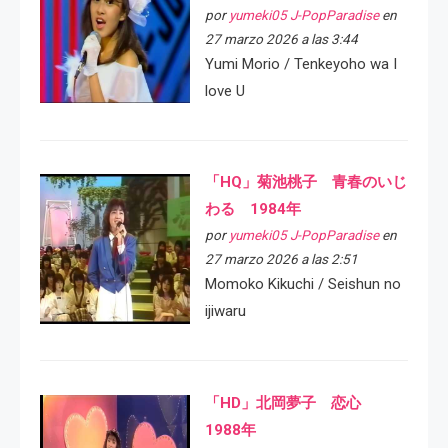
por
yumeki05 J-PopParadise
en
27 marzo 2026 a las 3:44
Yumi Morio / Tenkeyoho wa I
love U
「HQ」菊池桃子 青春のいじ
わる 1984年
por
yumeki05 J-PopParadise
en
27 marzo 2026 a las 2:51
Momoko Kikuchi / Seishun no
ijiwaru
「HD」北岡夢子 恋心
1988年