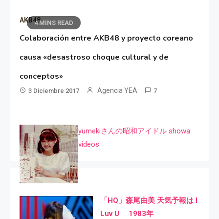
AKB48
4 MINS READ
Colaboración entre AKB48 y proyecto coreano
causa «desastroso choque cultural y de
conceptos»
Agencia YEA
3 Diciembre 2017
7
yumekiさんの昭和アイドル showa
videos
「HQ」森尾由美 天気予報は I
Luv U 1983年