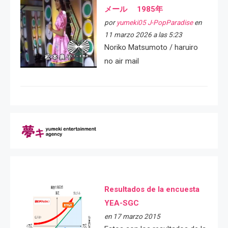
メール 1985年
por
yumeki05 J-PopParadise
en
11 marzo 2026 a las 5:23
Noriko Matsumoto / haruiro
no air mail
Resultados de la encuesta
YEA-SGC
en 17 marzo 2015