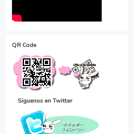
QR Code
Síguenos en Twitter