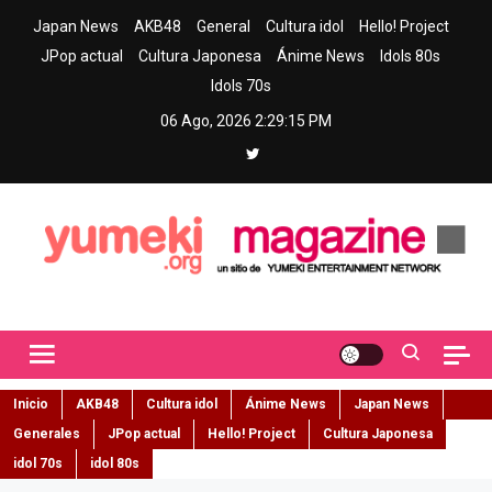
Skip
Japan News
AKB48
General
Cultura idol
Hello! Project
to
JPop actual
Cultura Japonesa
Ánime News
Idols 80s
content
Idols 70s
06 Ago, 2026
2:29:16 PM
Yumeki Magazine
Jpop y musica idol – Tu portal de jpop, movimiento idol y cultura
japonesa en español
Inicio
AKB48
Cultura idol
Ánime News
Japan News
Generales
JPop actual
Hello! Project
Cultura Japonesa
idol 70s
idol 80s