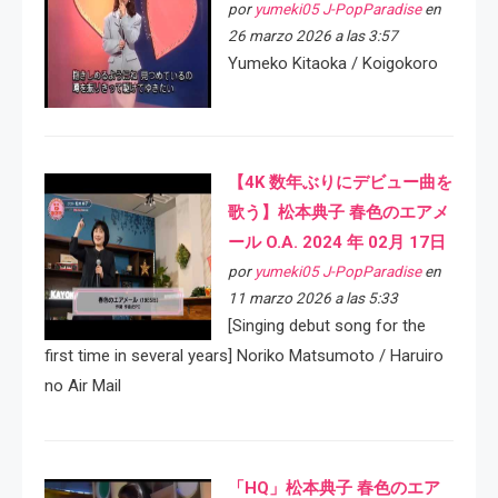
por
yumeki05 J-PopParadise
en
26 marzo 2026 a las 3:57
Yumeko Kitaoka / Koigokoro
【4K 数年ぶりにデビュー曲を
歌う】松本典子 春色のエアメ
ール O.A. 2024 年 02月 17日
por
yumeki05 J-PopParadise
en
11 marzo 2026 a las 5:33
[Singing debut song for the
first time in several years] Noriko Matsumoto / Haruiro
no Air Mail
「HQ」松本典子 春色のエア