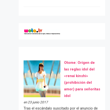
Otome: Orígen de
las reglas idol del
«renai kinshi»
(prohibición del
amor) para señoritas
idol
en 23 junio 2017
Tras el escándalo suscitado por el anuncio de