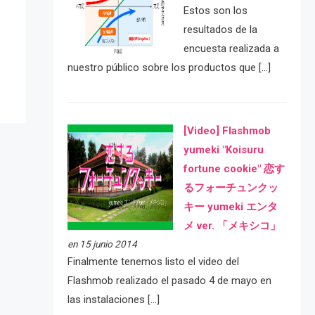
Estos son los
e
resultados de la
encuesta realizada a
nuestro público sobre los productos que […]
[Video] Flashmob
yumeki "Koisuru
fortune cookie" 恋す
るフォーチュンクッ
キー yumeki エンタ
メ ver. 「メキシコ」
en 15 junio 2014
Finalmente tenemos listo el video del
Flashmob realizado el pasado 4 de mayo en
las instalaciones […]