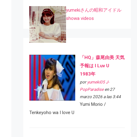
yumekiさんの昭和アイドル
showa videos
「HQ」森尾由美 天気
予報は I Luv U
1983年
por
yumeki05 J-
PopParadise
en 27
marzo 2026 a las 3:44
Yumi Morio /
Tenkeyoho wa I love U