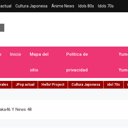
actual
Cultura Japonesa
Ánime News
Idols 80s
Idols 70s
a japonesa en español
o
Inicio
Mapa del
Politica de
Yume
sitio
privacidad
Yume
rales
JPop actual
Hello! Project
Cultura Japonesa
idol 70s
zaka46 Y News 48