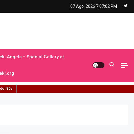
07 Ago, 2026
7:07:03 PM
ki Angels – Special Gallery at
ki.org
idol 80s