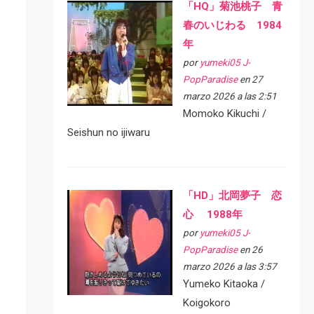
「HQ」菊池桃子 青
春のいじわる 1984
年
por
yumeki05 J-
PopParadise
en 27
marzo 2026 a las 2:51
Momoko Kikuchi /
Seishun no ijiwaru
「HD」北岡夢子 恋
心 1988年
por
yumeki05 J-
PopParadise
en 26
marzo 2026 a las 3:57
Yumeko Kitaoka /
Koigokoro