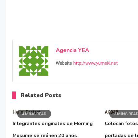
Agencia YEA
Website
http://www.yumeki.net
Related Posts
Hello! Project
AKB48
4 MINS READ
2 MINS REA
Integrantes originales de Morning
Colocan fotos
Musume se reúnen 20 años
portadas de l