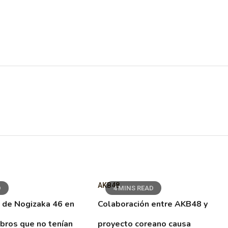
AKB48
D
4 MINS READ
 de Nogizaka 46 en
Colaboración entre AKB48 y
ibros que no tenían
proyecto coreano causa