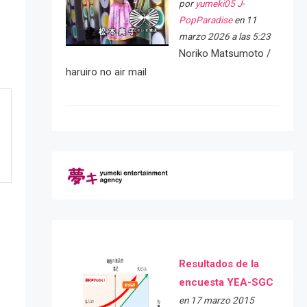
por
yumeki05 J-
PopParadise
en 11
marzo 2026 a las 5:23
Noriko Matsumoto /
haruiro no air mail
Resultados de la
encuesta YEA-SGC
en 17 marzo 2015