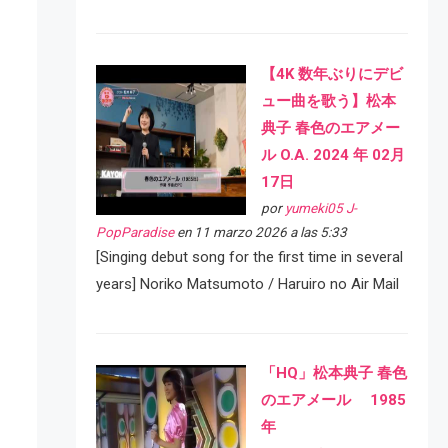
【4K 数年ぶりにデビ
ュー曲を歌う】松本
典子 春色のエアメー
ル O.A. 2024 年 02月
17日
por
yumeki05 J-
PopParadise
en 11 marzo 2026 a las 5:33
[Singing debut song for the first time in several
years] Noriko Matsumoto / Haruiro no Air Mail
「HQ」松本典子 春色
のエアメール 1985
年