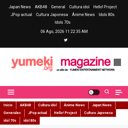
Skip
Japan News
AKB48
General
Cultura idol
Hello! Project
to
JPop actual
Cultura Japonesa
Ánime News
Idols 80s
content
Idols 70s
06 Ago, 2026
11:22:36 AM
Yumeki Magazine
Jpop y musica idol – Tu portal de jpop, movimiento idol y cultura
japonesa en español
Inicio
AKB48
Cultura idol
Ánime News
Japan News
Generales
JPop actual
Hello! Project
Cultura Japonesa
idol 70s
idol 80s