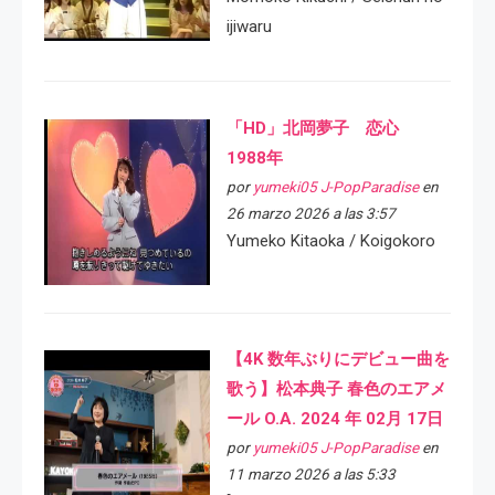
ijiwaru
「HD」北岡夢子 恋心
1988年
por
yumeki05 J-PopParadise
en
26 marzo 2026 a las 3:57
Yumeko Kitaoka / Koigokoro
【4K 数年ぶりにデビュー曲を
歌う】松本典子 春色のエアメ
ール O.A. 2024 年 02月 17日
por
yumeki05 J-PopParadise
en
11 marzo 2026 a las 5:33