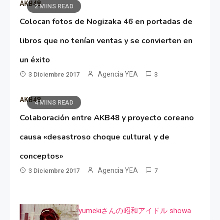
AKB48
2 MINS READ
Colocan fotos de Nogizaka 46 en portadas de
libros que no tenían ventas y se convierten en
un éxito
Agencia YEA
3 Diciembre 2017
3
AKB48
4 MINS READ
Colaboración entre AKB48 y proyecto coreano
causa «desastroso choque cultural y de
conceptos»
Agencia YEA
3 Diciembre 2017
7
yumekiさんの昭和アイドル showa