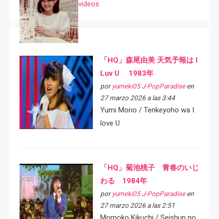
videos
「HQ」森尾由美 天気予報は I
Luv U 1983年
por
yumeki05 J-PopParadise
en
27 marzo 2026 a las 3:44
Yumi Morio / Tenkeyoho wa I
love U
「HQ」菊池桃子 青春のいじ
わる 1984年
por
yumeki05 J-PopParadise
en
27 marzo 2026 a las 2:51
Momoko Kikuchi / Seishun no