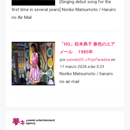
[Singing debut song for the
first time in several years] Noriko Matsumoto / Haruiro
no Air Mail
「HQ」松本典子 春色のエア
メール 1985年
por
yumeki05 J-PopParadise
en
11 marzo 2026 a las 5:23
Noriko Matsumoto / haruiro
no air mail