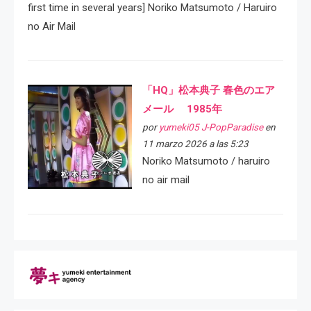
first time in several years] Noriko Matsumoto / Haruiro
no Air Mail
「HQ」松本典子 春色のエア
メール 1985年
por
yumeki05 J-PopParadise
en
11 marzo 2026 a las 5:23
Noriko Matsumoto / haruiro
no air mail