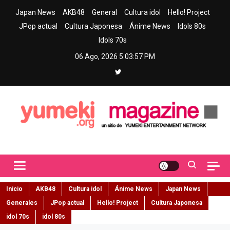
Skip
Japan News
AKB48
General
Cultura idol
Hello! Project
to
JPop actual
Cultura Japonesa
Ánime News
Idols 80s
content
Idols 70s
06 Ago, 2026
5:03:58 PM
Yumeki Magazine
Jpop y musica idol – Tu portal de jpop, movimiento idol y cultura
japonesa en español
Inicio
AKB48
Cultura idol
Ánime News
Japan News
Generales
JPop actual
Hello! Project
Cultura Japonesa
idol 70s
idol 80s