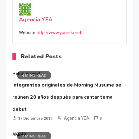
Agencia YEA
Website
http://www.yumeki.net
Related Posts
Hello! Project
4 MINS READ
Integrantes originales de Morning Musume se
reúnen 20 años después para cantar tema
debut
Agencia YEA
17 Diciembre 2017
3
AKB48
2 MINS READ