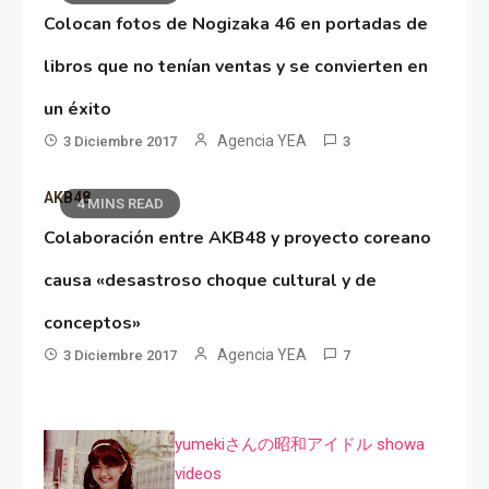
Colocan fotos de Nogizaka 46 en portadas de
libros que no tenían ventas y se convierten en
un éxito
Agencia YEA
3 Diciembre 2017
3
AKB48
4 MINS READ
Colaboración entre AKB48 y proyecto coreano
causa «desastroso choque cultural y de
conceptos»
Agencia YEA
3 Diciembre 2017
7
yumekiさんの昭和アイドル showa
videos