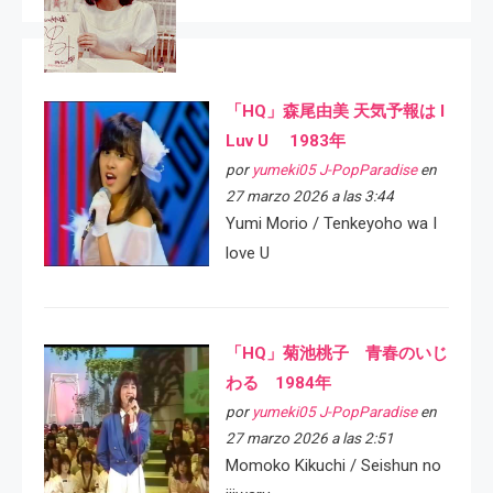
「HQ」森尾由美 天気予報は I
Luv U 1983年
por
yumeki05 J-PopParadise
en
27 marzo 2026 a las 3:44
Yumi Morio / Tenkeyoho wa I
love U
「HQ」菊池桃子 青春のいじ
わる 1984年
por
yumeki05 J-PopParadise
en
27 marzo 2026 a las 2:51
Momoko Kikuchi / Seishun no