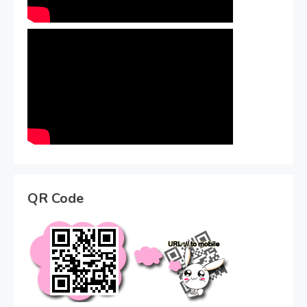
QR Code