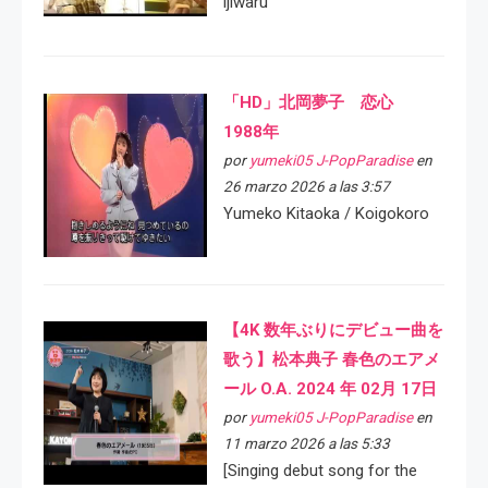
ijiwaru
「HD」北岡夢子 恋心
1988年
por
yumeki05 J-PopParadise
en
26 marzo 2026 a las 3:57
Yumeko Kitaoka / Koigokoro
【4K 数年ぶりにデビュー曲を
歌う】松本典子 春色のエアメ
ール O.A. 2024 年 02月 17日
por
yumeki05 J-PopParadise
en
11 marzo 2026 a las 5:33
[Singing debut song for the