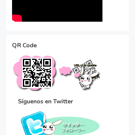
QR Code
Síguenos en Twitter