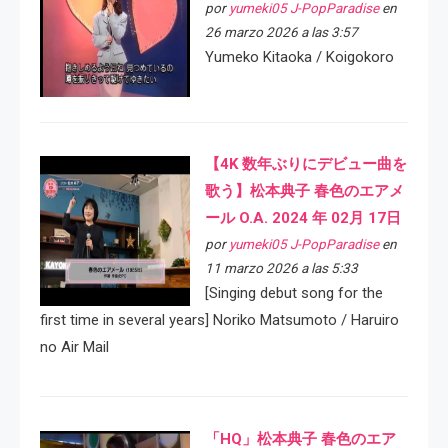
por
yumeki05 J-PopParadise
en
26 marzo 2026 a las 3:57
Yumeko Kitaoka / Koigokoro
【4K 数年ぶりにデビュー曲を
歌う】松本典子 春色のエアメ
ール O.A. 2024 年 02月 17日
por
yumeki05 J-PopParadise
en
11 marzo 2026 a las 5:33
[Singing debut song for the
first time in several years] Noriko Matsumoto / Haruiro
no Air Mail
「HQ」松本典子 春色のエア