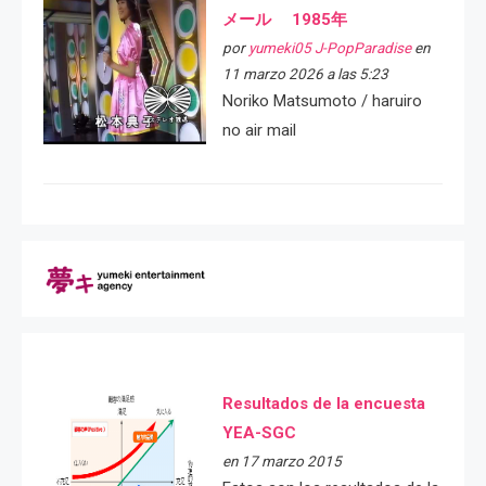
メール 1985年
por
yumeki05 J-PopParadise
en
11 marzo 2026 a las 5:23
Noriko Matsumoto / haruiro
no air mail
Resultados de la encuesta
YEA-SGC
en 17 marzo 2015