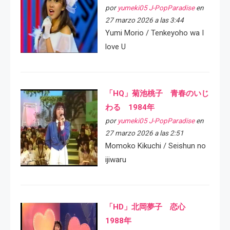
por
yumeki05 J-PopParadise
en
27 marzo 2026 a las 3:44
Yumi Morio / Tenkeyoho wa I
love U
「HQ」菊池桃子 青春のいじ
わる 1984年
por
yumeki05 J-PopParadise
en
27 marzo 2026 a las 2:51
Momoko Kikuchi / Seishun no
ijiwaru
「HD」北岡夢子 恋心
1988年