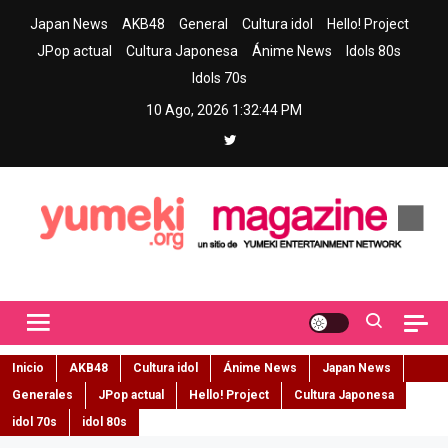
Skip
Japan News
AKB48
General
Cultura idol
Hello! Project
to
JPop actual
Cultura Japonesa
Ánime News
Idols 80s
content
Idols 70s
10 Ago, 2026
1:32:45 PM
Yumeki Magazine
Jpop y musica idol – Tu portal de jpop, movimiento idol y cultura
japonesa en español
Inicio
AKB48
Cultura idol
Ánime News
Japan News
Generales
JPop actual
Hello! Project
Cultura Japonesa
idol 70s
idol 80s