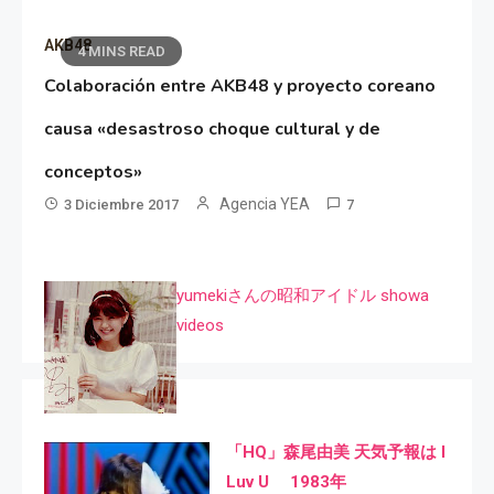
AKB48
4 MINS READ
Colaboración entre AKB48 y proyecto coreano
causa «desastroso choque cultural y de
conceptos»
Agencia YEA
3 Diciembre 2017
7
yumekiさんの昭和アイドル showa
videos
「HQ」森尾由美 天気予報は I
Luv U 1983年