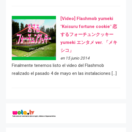
[Video] Flashmob yumeki
"Koisuru fortune cookie" 恋
するフォーチュンクッキー
yumeki エンタメ ver. 「メキ
シコ」
en 15 junio 2014
Finalmente tenemos listo el video del Flashmob
realizado el pasado 4 de mayo en las instalaciones […]