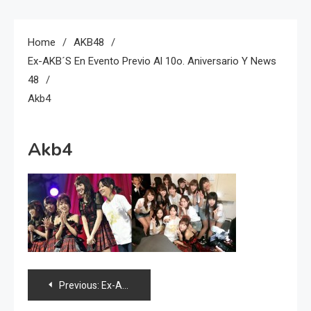
Home
AKB48
Ex-AKB´s En Evento Previo Al 10o. Aniversario Y News
48
Akb4
Akb4
Navegación
Previous:
Ex-AKB´s en evento previo al 10o. aniversario y news 48