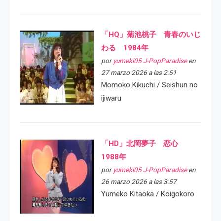
「HQ」菊池桃子 青春のいじ
わる 1984年
por
yumeki05 J-PopParadise
en
27 marzo 2026 a las 2:51
Momoko Kikuchi / Seishun no
ijiwaru
「HD」北岡夢子 恋心
1988年
por
yumeki05 J-PopParadise
en
26 marzo 2026 a las 3:57
Yumeko Kitaoka / Koigokoro