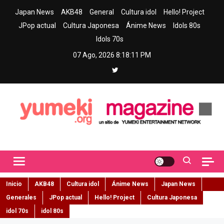
Skip
Japan News
AKB48
General
Cultura idol
Hello! Project
to
JPop actual
Cultura Japonesa
Ánime News
Idols 80s
content
Idols 70s
07 Ago, 2026
8:18:12 PM
Yumeki Magazine
Jpop y musica idol – Tu portal de jpop, movimiento idol y cultura
japonesa en español
Inicio
AKB48
Cultura idol
Ánime News
Japan News
Generales
JPop actual
Hello! Project
Cultura Japonesa
idol 70s
idol 80s