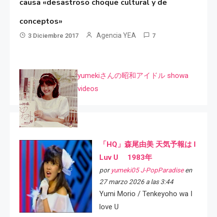
causa «desastroso choque cultural y de
conceptos»
Agencia YEA
3 Diciembre 2017
7
yumekiさんの昭和アイドル showa
videos
「HQ」森尾由美 天気予報は I
Luv U 1983年
por
yumeki05 J-PopParadise
en
27 marzo 2026 a las 3:44
Yumi Morio / Tenkeyoho wa I
love U