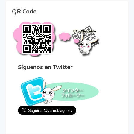
QR Code
Síguenos en Twitter