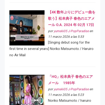
【4K 数年ぶりにデビュー曲を
歌う】松本典子 春色のエアメ
ール O.A. 2024 年 02月 17日
por
yumeki05 J-PopParadise
en
11 marzo 2026 a las 5:33
[Singing debut song for the
first time in several years] Noriko Matsumoto / Haruiro
no Air Mail
「HQ」松本典子 春色のエア
メール 1985年
por
yumeki05 J-PopParadise
en
11 marzo 2026 a las 5:23
Noriko Matsumoto / haruiro