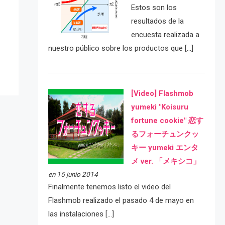
Estos son los
resultados de la
e
encuesta realizada a
nuestro público sobre los productos que […]
[Video] Flashmob
yumeki "Koisuru
fortune cookie" 恋す
るフォーチュンクッ
キー yumeki エンタ
メ ver. 「メキシコ」
en 15 junio 2014
Finalmente tenemos listo el video del
Flashmob realizado el pasado 4 de mayo en
las instalaciones […]