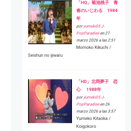
「HQ」菊池桃子 青
春のいじわる 1984
年
por
yumeki05 J-
PopParadise
en 27
marzo 2026 a las 2:51
Momoko Kikuchi /
Seishun no ijiwaru
「HD」北岡夢子 恋
心 1988年
por
yumeki05 J-
PopParadise
en 26
marzo 2026 a las 3:57
Yumeko Kitaoka /
Koigokoro