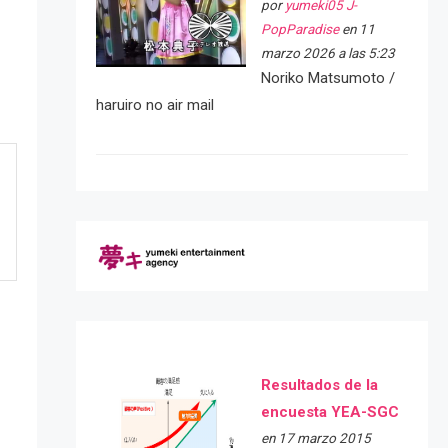
por
yumeki05 J-
PopParadise
en 11
marzo 2026 a las 5:23
Noriko Matsumoto /
haruiro no air mail
Resultados de la
encuesta YEA-SGC
en 17 marzo 2015