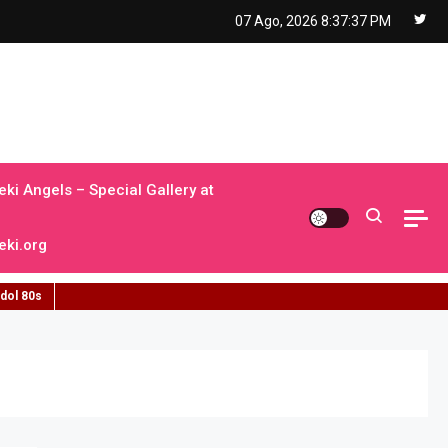
07 Ago, 2026
8:37:38 PM
ki Angels – Special Gallery at
ki.org
idol 80s