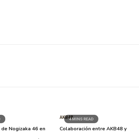
AKB48
D
4 MINS READ
 de Nogizaka 46 en
Colaboración entre AKB48 y