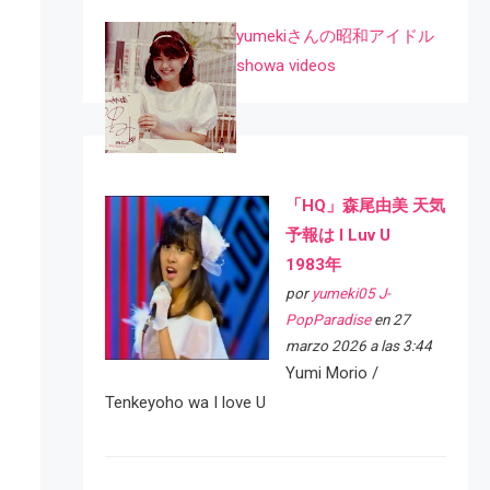
yumekiさんの昭和アイドル
showa videos
「HQ」森尾由美 天気
予報は I Luv U
1983年
por
yumeki05 J-
PopParadise
en 27
marzo 2026 a las 3:44
Yumi Morio /
Tenkeyoho wa I love U