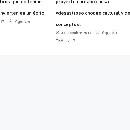
ibros que no tenían
proyecto coreano causa
nvierten en un éxito
«desastroso choque cultural y d
Agencia
017
conceptos»
Agencia
3 Diciembre 2017
YEA
7