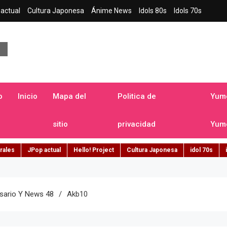
actual
Cultura Japonesa
Ánime News
Idols 80s
Idols 70s
a japonesa en español
o
Inicio
Mapa del
Politica de
Yume
sitio
privacidad
Yume
rales
JPop actual
Hello! Project
Cultura Japonesa
idol 70s
rsario Y News 48
Akb10