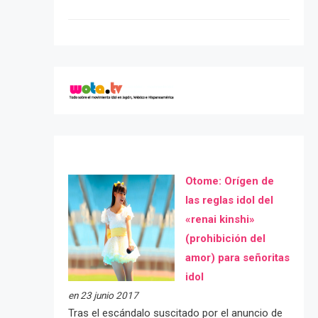
Otome: Orígen de
las reglas idol del
«renai kinshi»
(prohibición del
amor) para señoritas
idol
en 23 junio 2017
Tras el escándalo suscitado por el anuncio de