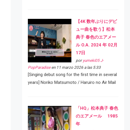
【4K 数年ぶりにデビ
ュー曲を歌う】松本
典子 春色のエアメー
ル O.A. 2024 年 02月
17日
por
yumeki05 J-
PopParadise
en 11 marzo 2026 a las 5:33
[Singing debut song for the first time in several
years] Noriko Matsumoto / Haruiro no Air Mail
「HQ」松本典子 春色
のエアメール 1985
年