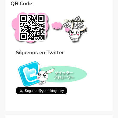
QR Code
Síguenos en Twitter