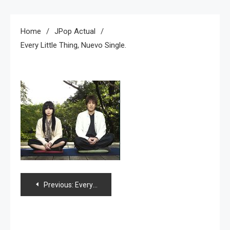
Home
JPop Actual
Every Little Thing, Nuevo Single.
Navegación
Previous:
Every Little Thing, nuevo single.
de