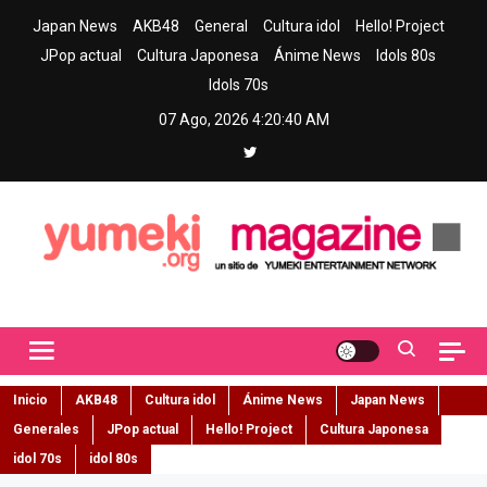
Skip
Japan News
AKB48
General
Cultura idol
Hello! Project
to
JPop actual
Cultura Japonesa
Ánime News
Idols 80s
content
Idols 70s
07 Ago, 2026
4:20:41 AM
Yumeki Magazine
Jpop y musica idol – Tu portal de jpop, movimiento idol y cultura
japonesa en español
Inicio
AKB48
Cultura idol
Ánime News
Japan News
Generales
JPop actual
Hello! Project
Cultura Japonesa
idol 70s
idol 80s