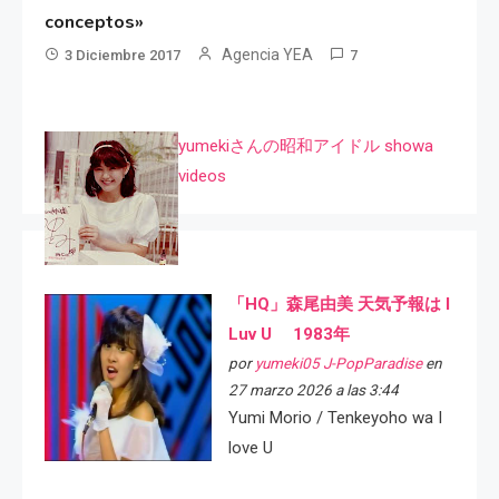
conceptos»
Agencia YEA
3 Diciembre 2017
7
yumekiさんの昭和アイドル showa
videos
「HQ」森尾由美 天気予報は I
Luv U 1983年
por
yumeki05 J-PopParadise
en
27 marzo 2026 a las 3:44
Yumi Morio / Tenkeyoho wa I
love U