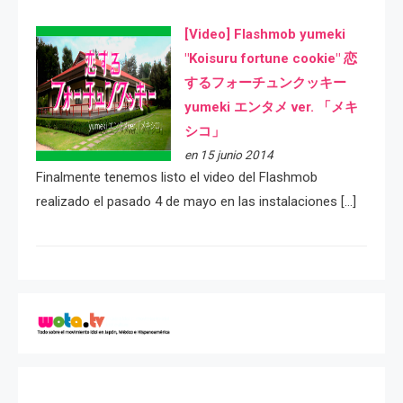
[Video] Flashmob yumeki
"Koisuru fortune cookie" 恋
するフォーチュンクッキー
yumeki エンタメ ver. 「メキ
シコ」
en 15 junio 2014
Finalmente tenemos listo el video del Flashmob
realizado el pasado 4 de mayo en las instalaciones […]