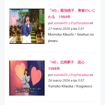
「HQ」菊池桃子 青春のいじ
わる 1984年
por
yumeki05 J-PopParadise
en
27 marzo 2026 a las 2:51
Momoko Kikuchi / Seishun no
ijiwaru
「HD」北岡夢子 恋心
1988年
por
yumeki05 J-PopParadise
en
26 marzo 2026 a las 3:57
Yumeko Kitaoka / Koigokoro