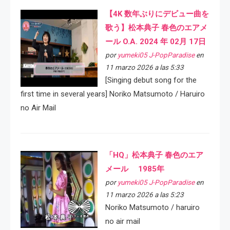
【4K 数年ぶりにデビュー曲を
歌う】松本典子 春色のエアメ
ール O.A. 2024 年 02月 17日
por
yumeki05 J-PopParadise
en
11 marzo 2026 a las 5:33
[Singing debut song for the
first time in several years] Noriko Matsumoto / Haruiro
no Air Mail
「HQ」松本典子 春色のエア
メール 1985年
por
yumeki05 J-PopParadise
en
11 marzo 2026 a las 5:23
Noriko Matsumoto / haruiro
no air mail