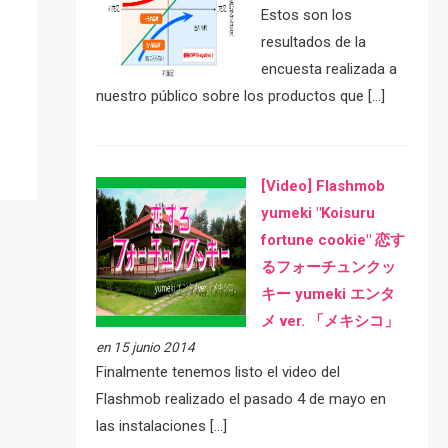
Estos son los
resultados de la
e
encuesta realizada a
nuestro público sobre los productos que […]
[Video] Flashmob
yumeki "Koisuru
fortune cookie" 恋す
るフォーチュンクッ
キー yumeki エンタ
メ ver. 「メキシコ」
en 15 junio 2014
Finalmente tenemos listo el video del
Flashmob realizado el pasado 4 de mayo en
las instalaciones […]