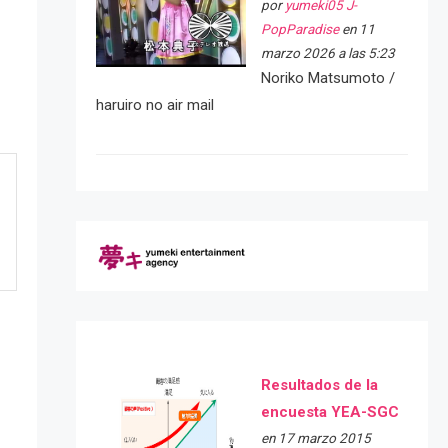
por
yumeki05 J-
PopParadise
en 11
marzo 2026 a las 5:23
Noriko Matsumoto /
haruiro no air mail
Resultados de la
encuesta YEA-SGC
en 17 marzo 2015