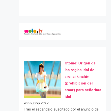
Otome: Orígen de
las reglas idol del
«renai kinshi»
(prohibición del
amor) para señoritas
idol
en 23 junio 2017
Tras el escándalo suscitado por el anuncio de