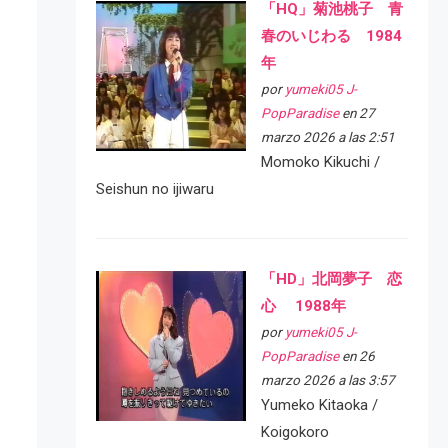
「HQ」菊池桃子 青
春のいじわる 1984
年
por
yumeki05 J-
PopParadise
en 27
marzo 2026 a las 2:51
Momoko Kikuchi /
Seishun no ijiwaru
「HD」北岡夢子 恋
心 1988年
por
yumeki05 J-
PopParadise
en 26
marzo 2026 a las 3:57
Yumeko Kitaoka /
Koigokoro