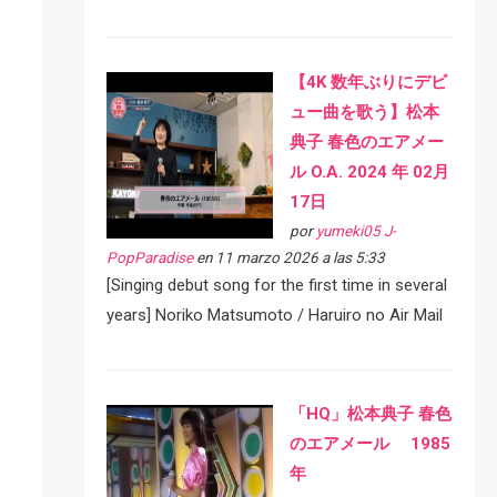
【4K 数年ぶりにデビ
ュー曲を歌う】松本
典子 春色のエアメー
ル O.A. 2024 年 02月
17日
por
yumeki05 J-
PopParadise
en 11 marzo 2026 a las 5:33
[Singing debut song for the first time in several
years] Noriko Matsumoto / Haruiro no Air Mail
「HQ」松本典子 春色
のエアメール 1985
年