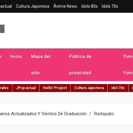
actual
Cultura Japonesa
Ánime News
Idols 80s
Idols 70s
a japonesa en español
o
Inicio
Mapa del
Politica de
Yume
sitio
privacidad
Yume
rales
JPop actual
Hello! Project
Cultura Japonesa
idol 70s
alarios Actualizados Y Vientos De Graduación
Risitayuko