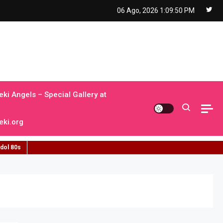
06 Ago, 2026
1:09:51 PM
ki Angels – Special Gallery at
ki.org
idol 80s