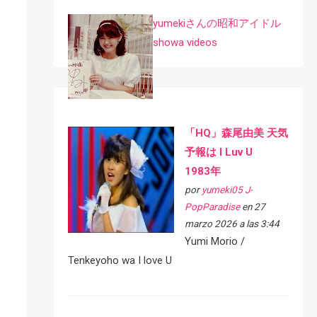
yumekiさんの昭和アイドル
showa videos
「HQ」森尾由美 天気
予報は I Luv U
1983年
por
yumeki05 J-
PopParadise
en 27
marzo 2026 a las 3:44
Yumi Morio /
Tenkeyoho wa I love U