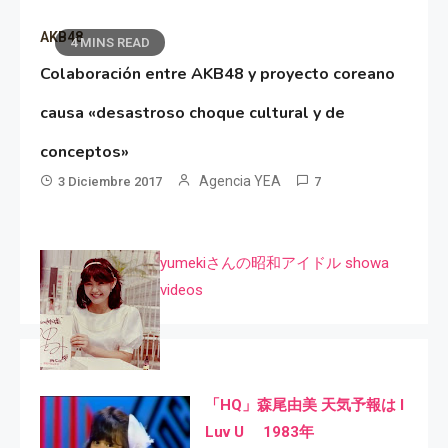
AKB48
4 MINS READ
Colaboración entre AKB48 y proyecto coreano
causa «desastroso choque cultural y de
conceptos»
Agencia YEA
3 Diciembre 2017
7
yumekiさんの昭和アイドル showa
videos
「HQ」森尾由美 天気予報は I
Luv U 1983年