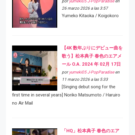
por
yumeki05 J-PopParadise
en
26 marzo 2026 a las 3:57
Yumeko Kitaoka / Koigokoro
【4K 数年ぶりにデビュー曲を
歌う】松本典子 春色のエアメ
ール O.A. 2024 年 02月 17日
por
yumeki05 J-PopParadise
en
11 marzo 2026 a las 5:33
[Singing debut song for the
first time in several years] Noriko Matsumoto / Haruiro
no Air Mail
「HQ」松本典子 春色のエア