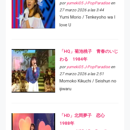
por
yumeki05 J-PopParadise
en
27 marzo 2026 a las 3:44
Yumi Morio / Tenkeyoho wa I
love U
「HQ」菊池桃子 青春のいじ
わる 1984年
por
yumeki05 J-PopParadise
en
27 marzo 2026 a las 2:51
Momoko Kikuchi / Seishun no
ijiwaru
「HD」北岡夢子 恋心
1988年