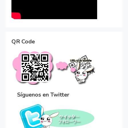
QR Code
Síguenos en Twitter