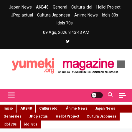
Skip
Japan News
AKB48
General
Cultura idol
Hello! Project
to
JPop actual
Cultura Japonesa
Ánime News
Idols 80s
content
Idols 70s
09 Ago, 2026
8:43:44 AM
Yumeki Magazine
Jpop y musica idol – Tu portal de jpop, movimiento idol y cultura
japonesa en español
Inicio
AKB48
Cultura idol
Ánime News
Japan News
Generales
JPop actual
Hello! Project
Cultura Japonesa
idol 70s
idol 80s