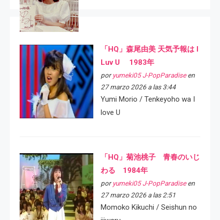
「HQ」森尾由美 天気予報は I
Luv U 1983年
por
yumeki05 J-PopParadise
en
27 marzo 2026 a las 3:44
Yumi Morio / Tenkeyoho wa I
love U
「HQ」菊池桃子 青春のいじ
わる 1984年
por
yumeki05 J-PopParadise
en
27 marzo 2026 a las 2:51
Momoko Kikuchi / Seishun no