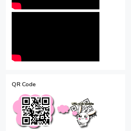
QR Code