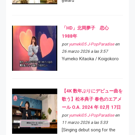
ijiwaru
「HD」北岡夢子 恋心
1988年
por
yumeki05 J-PopParadise
en
26 marzo 2026 a las 3:57
Yumeko Kitaoka / Koigokoro
【4K 数年ぶりにデビュー曲を
歌う】松本典子 春色のエアメ
ール O.A. 2024 年 02月 17日
por
yumeki05 J-PopParadise
en
11 marzo 2026 a las 5:33
[Singing debut song for the