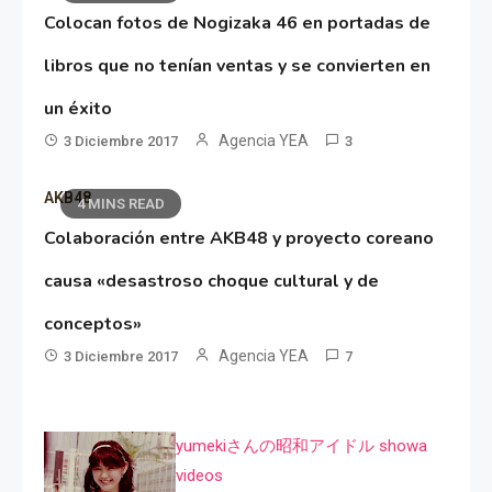
Colocan fotos de Nogizaka 46 en portadas de
libros que no tenían ventas y se convierten en
un éxito
Agencia YEA
3 Diciembre 2017
3
AKB48
4 MINS READ
Colaboración entre AKB48 y proyecto coreano
causa «desastroso choque cultural y de
conceptos»
Agencia YEA
3 Diciembre 2017
7
yumekiさんの昭和アイドル showa
videos