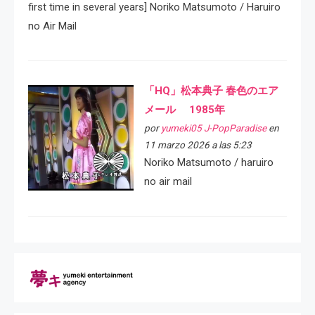
first time in several years] Noriko Matsumoto / Haruiro
no Air Mail
「HQ」松本典子 春色のエア
メール 1985年
por
yumeki05 J-PopParadise
en
11 marzo 2026 a las 5:23
Noriko Matsumoto / haruiro
no air mail