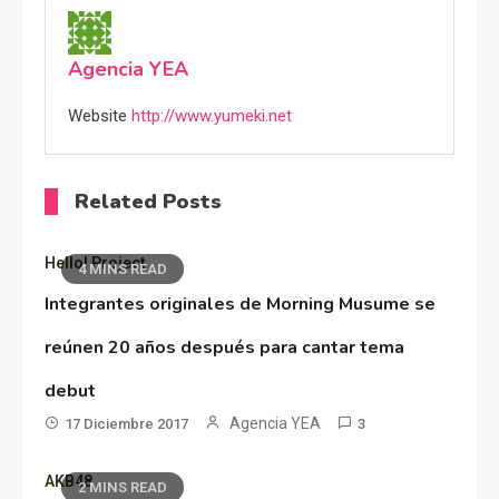
Agencia YEA
Website
http://www.yumeki.net
Related Posts
Hello! Project
4 MINS READ
Integrantes originales de Morning Musume se
reúnen 20 años después para cantar tema
debut
Agencia YEA
17 Diciembre 2017
3
AKB48
2 MINS READ