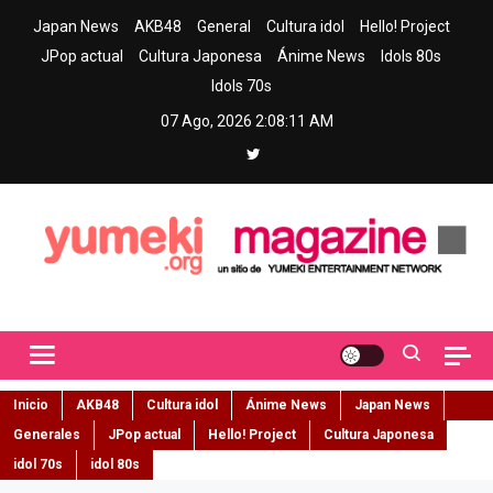
Skip
Japan News
AKB48
General
Cultura idol
Hello! Project
to
JPop actual
Cultura Japonesa
Ánime News
Idols 80s
content
Idols 70s
07 Ago, 2026
2:08:12 AM
Yumeki Magazine
Jpop y musica idol – Tu portal de jpop, movimiento idol y cultura
japonesa en español
Inicio
AKB48
Cultura idol
Ánime News
Japan News
Generales
JPop actual
Hello! Project
Cultura Japonesa
idol 70s
idol 80s