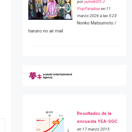
por
yumeki05 J-
PopParadise
en 11
marzo 2026 a las 5:23
Noriko Matsumoto /
haruiro no air mail
Resultados de la
encuesta YEA-SGC
en 17 marzo 2015