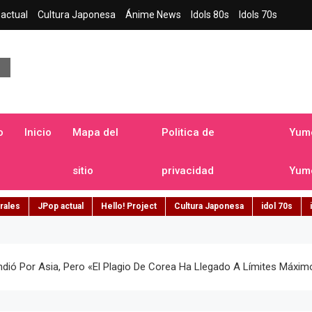
actual
Cultura Japonesa
Ánime News
Idols 80s
Idols 70s
a japonesa en español
o
Inicio
Mapa del
Politica de
Yume
sitio
privacidad
Yume
rales
JPop actual
Hello! Project
Cultura Japonesa
idol 70s
ndió Por Asia, Pero «el Plagio De Corea Ha Llegado A Límites Máxim