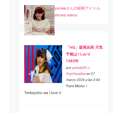
yumekiさんの昭和アイドル
showa videos
「HQ」森尾由美 天気
予報は I Luv U
1983年
por
yumeki05 J-
PopParadise
en 27
marzo 2026 a las 3:44
Yumi Morio /
Tenkeyoho wa I love U