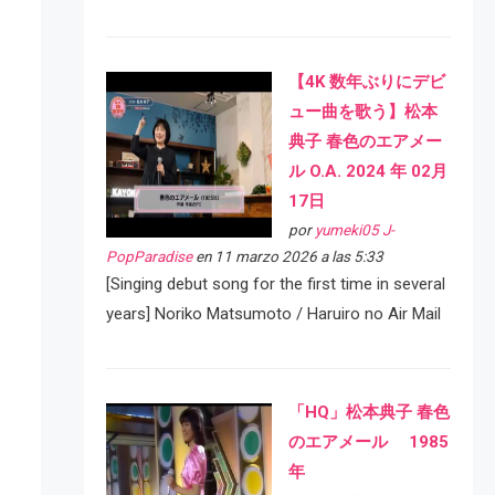
【4K 数年ぶりにデビ
ュー曲を歌う】松本
典子 春色のエアメー
ル O.A. 2024 年 02月
17日
por
yumeki05 J-
PopParadise
en 11 marzo 2026 a las 5:33
[Singing debut song for the first time in several
years] Noriko Matsumoto / Haruiro no Air Mail
「HQ」松本典子 春色
のエアメール 1985
年