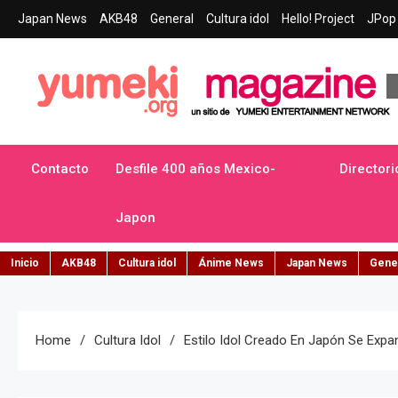
Skip
Japan News
AKB48
General
Cultura idol
Hello! Project
JPop 
to
content
Yumeki Magazine
Jpop y musica idol – Tu portal de jpop, movimiento idol y cultur
Contacto
Desfile 400 años Mexico-
Directori
Japon
Inicio
AKB48
Cultura idol
Ánime News
Japan News
Gene
Home
Cultura Idol
Estilo Idol Creado En Japón Se Expa