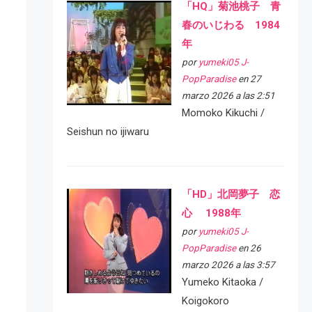
「HQ」菊池桃子 青
春のいじわる 1984
年
por
yumeki05 J-
PopParadise
en 27
marzo 2026 a las 2:51
Momoko Kikuchi /
Seishun no ijiwaru
「HD」北岡夢子 恋
心 1988年
por
yumeki05 J-
PopParadise
en 26
marzo 2026 a las 3:57
Yumeko Kitaoka /
Koigokoro