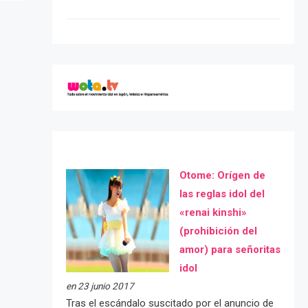
Otome: Orígen de
las reglas idol del
«renai kinshi»
(prohibición del
amor) para señoritas
idol
en 23 junio 2017
Tras el escándalo suscitado por el anuncio de