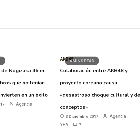
AKB48
D
4 MINS READ
 de Nogizaka 46 en
Colaboración entre AKB48 y
ibros que no tenían
proyecto coreano causa
nvierten en un éxito
«desastroso choque cultural y d
Agencia
017
conceptos»
Agencia
3 Diciembre 2017
YEA
7