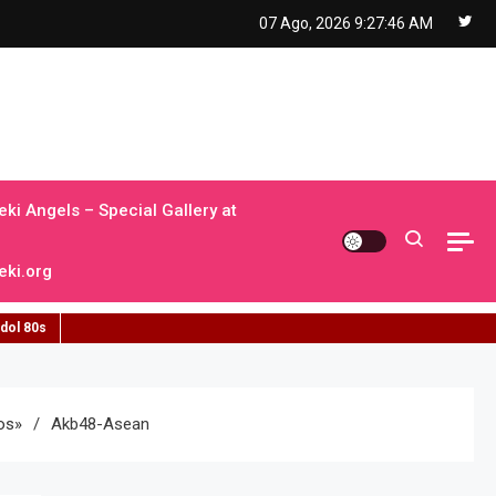
07 Ago, 2026
9:27:47 AM
ki Angels – Special Gallery at
ki.org
idol 80s
os»
Akb48-Asean