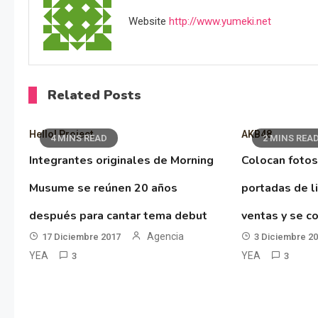
Website
http://www.yumeki.net
Related Posts
Hello! Project
AKB48
4 MINS READ
2 MINS REA
Integrantes originales de Morning
Colocan fotos
Musume se reúnen 20 años
portadas de l
después para cantar tema debut
ventas y se co
Agencia
17 Diciembre 2017
3 Diciembre 2
YEA
YEA
3
3