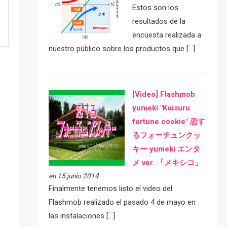
Estos son los
resultados de la
encuesta realizada a
nuestro público sobre los productos que […]
[Video] Flashmob
yumeki "Koisuru
fortune cookie" 恋す
るフォーチュンクッ
キー yumeki エンタ
e
メ ver. 「メキシコ」
en 15 junio 2014
Finalmente tenemos listo el video del
Flashmob realizado el pasado 4 de mayo en
las instalaciones […]