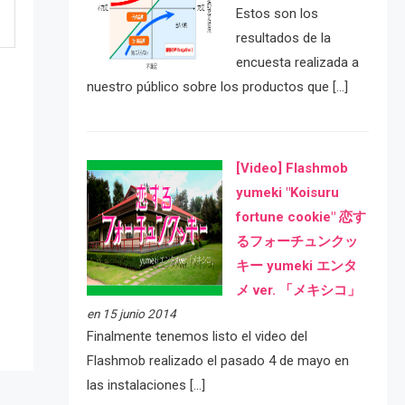
Estos son los
resultados de la
encuesta realizada a
nuestro público sobre los productos que […]
[Video] Flashmob
yumeki "Koisuru
fortune cookie" 恋す
e
るフォーチュンクッ
キー yumeki エンタ
メ ver. 「メキシコ」
en 15 junio 2014
Finalmente tenemos listo el video del
Flashmob realizado el pasado 4 de mayo en
las instalaciones […]