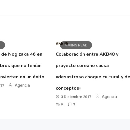
AKB48
D
4 MINS READ
 de Nogizaka 46 en
Colaboración entre AKB48 y
ibros que no tenían
proyecto coreano causa
nvierten en un éxito
«desastroso choque cultural y d
Agencia
017
conceptos»
Agencia
3 Diciembre 2017
YEA
7