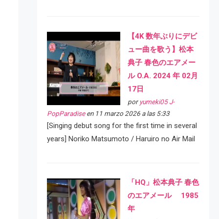
【4K 数年ぶりにデビ
ュー曲を歌う】松本
典子 春色のエアメー
ル O.A. 2024 年 02月
17日
por
yumeki05 J-
PopParadise
en 11 marzo 2026 a las 5:33
[Singing debut song for the first time in several
years] Noriko Matsumoto / Haruiro no Air Mail
「HQ」松本典子 春色
のエアメール 1985
年