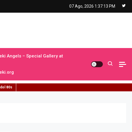
07 Ago, 2026
1:37:14 PM
ki Angels – Special Gallery at
ki.org
idol 80s