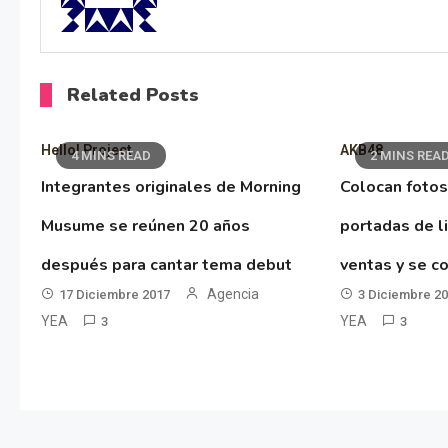
Related Posts
Hello! Project
AKB48
4 MINS READ
2 MINS REA
Integrantes originales de Morning
Colocan fotos
Musume se reúnen 20 años
portadas de l
después para cantar tema debut
ventas y se co
Agencia
17 Diciembre 2017
3 Diciembre 2
YEA
YEA
3
3