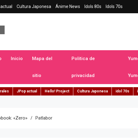
actual
Cultura Japonesa
Ánime News
Idols 80s
Idols 70s
a japonesa en español
o
Inicio
Mapa del
Politica de
Yume
sitio
privacidad
Yume
rales
JPop actual
Hello! Project
Cultura Japonesa
idol 70s
obook: «Zero»
Patlabor