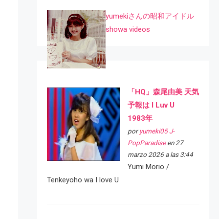
yumekiさんの昭和アイドル
showa videos
「HQ」森尾由美 天気
予報は I Luv U
1983年
por
yumeki05 J-
PopParadise
en 27
marzo 2026 a las 3:44
Yumi Morio /
Tenkeyoho wa I love U