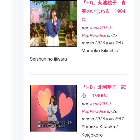
「HQ」菊池桃子 青
春のいじわる 1984
年
por
yumeki05 J-
PopParadise
en 27
marzo 2026 a las 2:51
Momoko Kikuchi /
Seishun no ijiwaru
「HD」北岡夢子 恋
心 1988年
por
yumeki05 J-
PopParadise
en 26
marzo 2026 a las 3:57
Yumeko Kitaoka /
Koigokoro