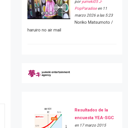
por
yumeki05 J-
PopParadise
en 11
marzo 2026 a las 5:23
Noriko Matsumoto /
haruiro no air mail
Resultados de la
encuesta YEA-SGC
en 17 marzo 2015