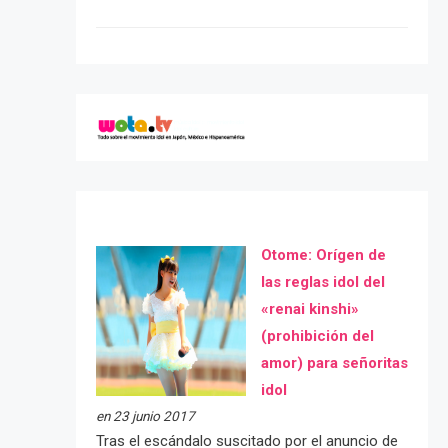
Otome: Orígen de
las reglas idol del
«renai kinshi»
(prohibición del
amor) para señoritas
idol
en 23 junio 2017
Tras el escándalo suscitado por el anuncio de