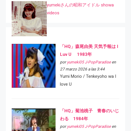
yumekiさんの昭和アイドル showa
videos
「HQ」森尾由美 天気予報は I
Luv U 1983年
por
yumeki05 J-PopParadise
en
27 marzo 2026 a las 3:44
Yumi Morio / Tenkeyoho wa I
love U
「HQ」菊池桃子 青春のいじ
わる 1984年
por
yumeki05 J-PopParadise
en