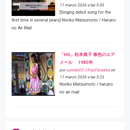
11 marzo 2026 a las 5:33
[Singing debut song for the
first time in several years] Noriko Matsumoto / Haruiro
no Air Mail
「HQ」松本典子 春色のエア
メール 1985年
por
yumeki05 J-PopParadise
en
11 marzo 2026 a las 5:23
Noriko Matsumoto / haruiro
no air mail