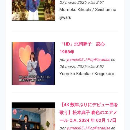
27 marzo 2026 a las 2:51
Momoko Kikuchi / Seishun no
ijiwaru
「HD」北岡夢子 恋心
1988年
por
yumeki05 J-PopParadise
en
26 marzo 2026 a las 3:57
Yumeko Kitaoka / Koigokoro
【4K 数年ぶりにデビュー曲を
歌う】松本典子 春色のエアメ
ール O.A. 2024 年 02月 17日
por
yumeki05 J-PopParadise
en