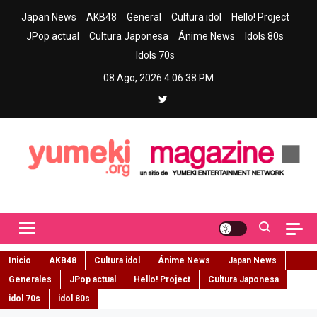
Skip
Japan News
AKB48
General
Cultura idol
Hello! Project
to
JPop actual
Cultura Japonesa
Ánime News
Idols 80s
content
Idols 70s
08 Ago, 2026
4:06:39 PM
Yumeki Magazine
Jpop y musica idol – Tu portal de jpop, movimiento idol y cultura
japonesa en español
Inicio
AKB48
Cultura idol
Ánime News
Japan News
Generales
JPop actual
Hello! Project
Cultura Japonesa
idol 70s
idol 80s