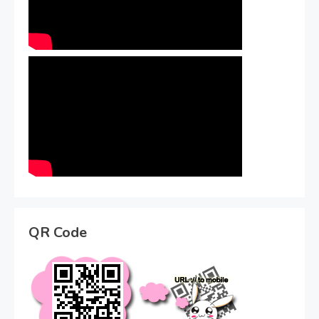
QR Code