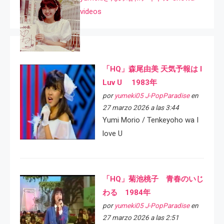
videos
「HQ」森尾由美 天気予報は I
Luv U 1983年
por
yumeki05 J-PopParadise
en
27 marzo 2026 a las 3:44
Yumi Morio / Tenkeyoho wa I
love U
「HQ」菊池桃子 青春のいじ
わる 1984年
por
yumeki05 J-PopParadise
en
27 marzo 2026 a las 2:51