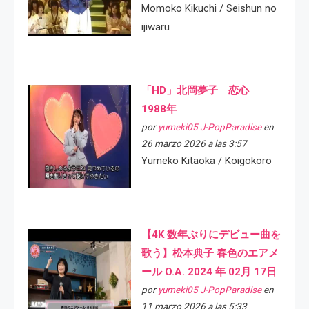
Momoko Kikuchi / Seishun no
ijiwaru
「HD」北岡夢子 恋心
1988年
por
yumeki05 J-PopParadise
en
26 marzo 2026 a las 3:57
Yumeko Kitaoka / Koigokoro
【4K 数年ぶりにデビュー曲を
歌う】松本典子 春色のエアメ
ール O.A. 2024 年 02月 17日
por
yumeki05 J-PopParadise
en
11 marzo 2026 a las 5:33