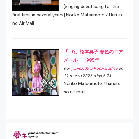
[Singing debut song for the
first time in several years] Noriko Matsumoto / Haruiro
no Air Mail
「HQ」松本典子 春色のエア
メール 1985年
por
yumeki05 J-PopParadise
en
11 marzo 2026 a las 5:23
Noriko Matsumoto / haruiro
no air mail