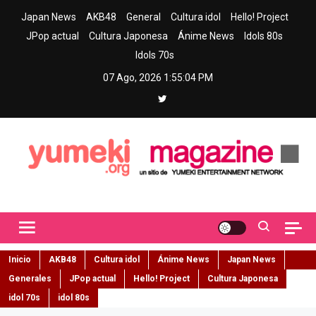
Skip
Japan News
AKB48
General
Cultura idol
Hello! Project
to
JPop actual
Cultura Japonesa
Ánime News
Idols 80s
content
Idols 70s
07 Ago, 2026
1:55:05 PM
Yumeki Magazine
Jpop y musica idol – Tu portal de jpop, movimiento idol y cultura
japonesa en español
Inicio
AKB48
Cultura idol
Ánime News
Japan News
Generales
JPop actual
Hello! Project
Cultura Japonesa
idol 70s
idol 80s