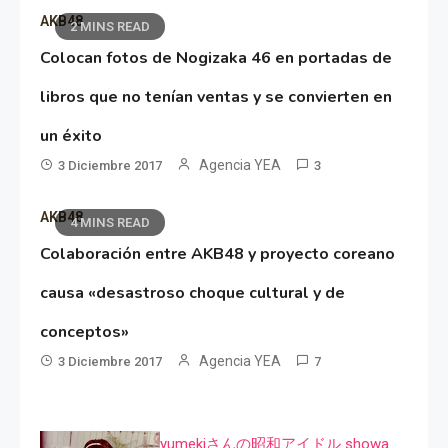
AKB48
2 MINS READ
Colocan fotos de Nogizaka 46 en portadas de
libros que no tenían ventas y se convierten en
un éxito
Agencia YEA
3 Diciembre 2017
3
AKB48
4 MINS READ
Colaboración entre AKB48 y proyecto coreano
causa «desastroso choque cultural y de
conceptos»
Agencia YEA
3 Diciembre 2017
7
yumekiさんの昭和アイドル showa