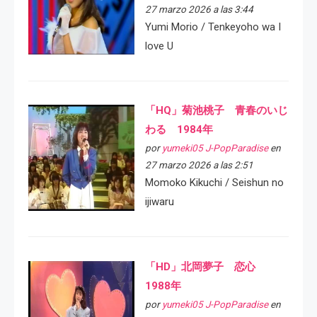
27 marzo 2026 a las 3:44
Yumi Morio / Tenkeyoho wa I
love U
「HQ」菊池桃子 青春のいじ
わる 1984年
por
yumeki05 J-PopParadise
en
27 marzo 2026 a las 2:51
Momoko Kikuchi / Seishun no
ijiwaru
「HD」北岡夢子 恋心
1988年
por
yumeki05 J-PopParadise
en