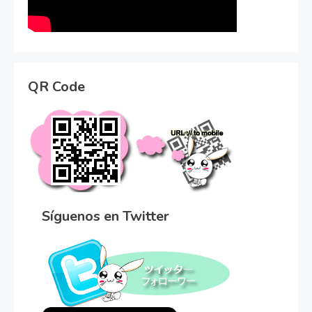
QR Code
Síguenos en Twitter