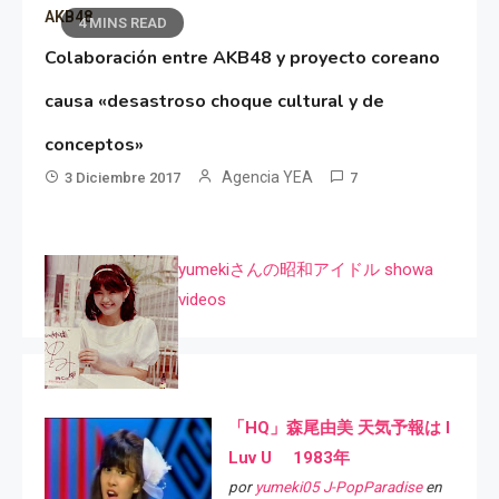
AKB48
4 MINS READ
Colaboración entre AKB48 y proyecto coreano
causa «desastroso choque cultural y de
conceptos»
Agencia YEA
3 Diciembre 2017
7
yumekiさんの昭和アイドル showa
videos
「HQ」森尾由美 天気予報は I
Luv U 1983年
por
yumeki05 J-PopParadise
en