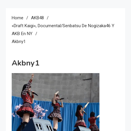
Home
AKB48
«Draft Kaigi», Documental/Senbatsu De Nogizaka46 Y
AKB En NY
Akbny1
Akbny1