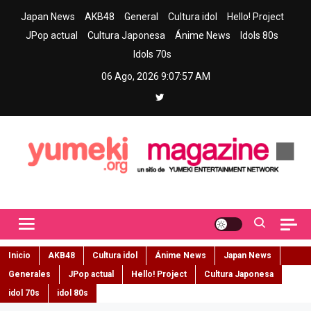
Skip
Japan News
AKB48
General
Cultura idol
Hello! Project
to
JPop actual
Cultura Japonesa
Ánime News
Idols 80s
content
Idols 70s
06 Ago, 2026
9:07:58 AM
Yumeki Magazine
Jpop y musica idol – Tu portal de jpop, movimiento idol y cultura
japonesa en español
Inicio
AKB48
Cultura idol
Ánime News
Japan News
Generales
JPop actual
Hello! Project
Cultura Japonesa
idol 70s
idol 80s