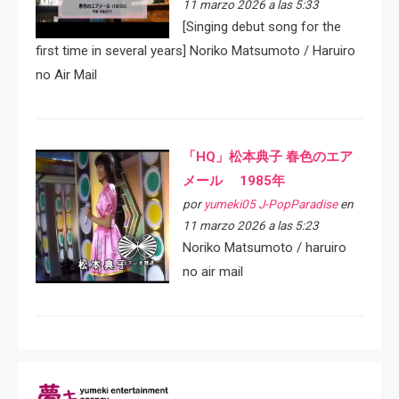
11 marzo 2026 a las 5:33
[Singing debut song for the
first time in several years] Noriko Matsumoto / Haruiro
no Air Mail
「HQ」松本典子 春色のエア
メール 1985年
por
yumeki05 J-PopParadise
en
11 marzo 2026 a las 5:23
Noriko Matsumoto / haruiro
no air mail