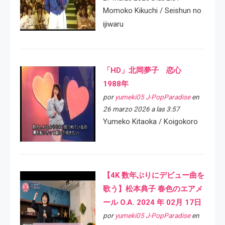
Momoko Kikuchi / Seishun no
ijiwaru
「HD」北岡夢子 恋心
1988年
por
yumeki05 J-PopParadise
en
26 marzo 2026 a las 3:57
Yumeko Kitaoka / Koigokoro
【4K 数年ぶりにデビュー曲を
歌う】松本典子 春色のエアメ
ール O.A. 2024 年 02月 17日
por
yumeki05 J-PopParadise
en