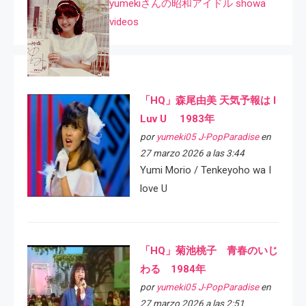
yumekiさんの昭和アイドル showa
videos
「HQ」森尾由美 天気予報は I
Luv U 1983年
por
yumeki05 J-PopParadise
en
27 marzo 2026 a las 3:44
Yumi Morio / Tenkeyoho wa I
love U
「HQ」菊池桃子 青春のいじ
わる 1984年
por
yumeki05 J-PopParadise
en
27 marzo 2026 a las 2:51