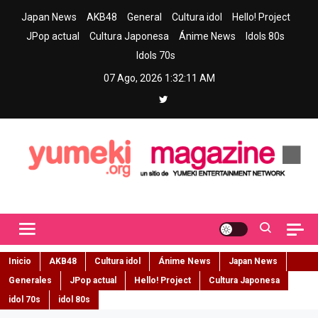
Skip
Japan News
AKB48
General
Cultura idol
Hello! Project
to
JPop actual
Cultura Japonesa
Ánime News
Idols 80s
content
Idols 70s
07 Ago, 2026
1:32:12 AM
Yumeki Magazine
Jpop y musica idol – Tu portal de jpop, movimiento idol y cultura
japonesa en español
Inicio
AKB48
Cultura idol
Ánime News
Japan News
Generales
JPop actual
Hello! Project
Cultura Japonesa
idol 70s
idol 80s