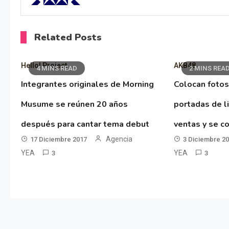
Related Posts
Hello! Project
AKB48
4 MINS READ
2 MINS REA
Integrantes originales de Morning
Colocan fotos
Musume se reúnen 20 años
portadas de l
después para cantar tema debut
ventas y se co
Agencia
17 Diciembre 2017
3 Diciembre 2
YEA
YEA
3
3