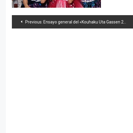
Navegación
Previous:
Ensayo general del «Kouhaku Uta Gassen 2013» con 110 «World-idol48»
de
entradas