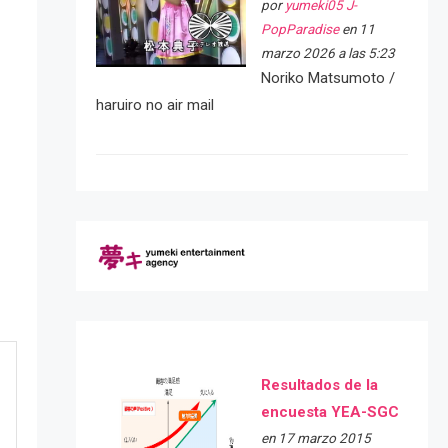
por
yumeki05 J-
PopParadise
en 11
marzo 2026 a las 5:23
Noriko Matsumoto /
haruiro no air mail
Resultados de la
encuesta YEA-SGC
en 17 marzo 2015