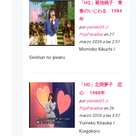
「HQ」菊池桃子 青
春のいじわる 1984
年
por
yumeki05 J-
PopParadise
en 27
marzo 2026 a las 2:51
Momoko Kikuchi /
Seishun no ijiwaru
「HD」北岡夢子 恋
心 1988年
por
yumeki05 J-
PopParadise
en 26
marzo 2026 a las 3:57
Yumeko Kitaoka /
Koigokoro