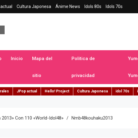
actual
Cultura Japonesa
Ánime News
Idols 80s
Idols 70s
a japonesa en español
o
Inicio
Mapa del
Politica de
Yume
sitio
privacidad
Yume
rales
JPop actual
Hello! Project
Cultura Japonesa
idol 70s
 2013» Con 110 «World-Idol48»
Nmb48kouhaku2013