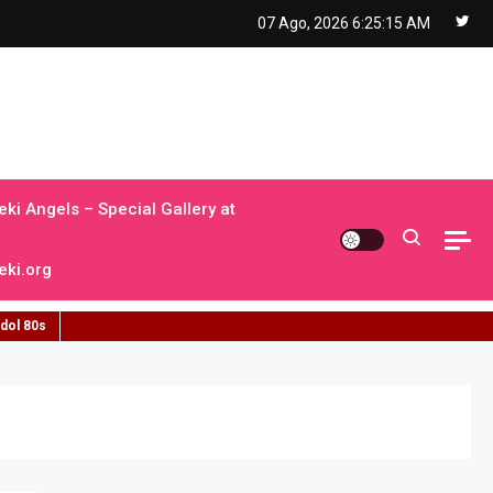
07 Ago, 2026
6:25:16 AM
ki Angels – Special Gallery at
ki.org
idol 80s