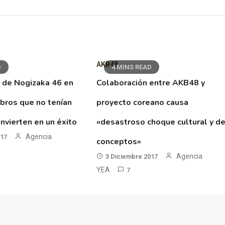
AKB48
D
4 MINS READ
 de Nogizaka 46 en
Colaboración entre AKB48 y
ibros que no tenían
proyecto coreano causa
nvierten en un éxito
«desastroso choque cultural y d
Agencia
017
conceptos»
Agencia
3 Diciembre 2017
YEA
7