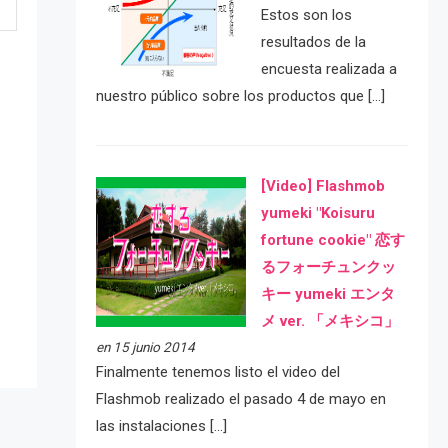
Estos son los
resultados de la
encuesta realizada a
nuestro público sobre los productos que […]
[Video] Flashmob
yumeki "Koisuru
fortune cookie" 恋す
e
るフォーチュンクッ
キー yumeki エンタ
メ ver. 「メキシコ」
en 15 junio 2014
Finalmente tenemos listo el video del
Flashmob realizado el pasado 4 de mayo en
las instalaciones […]