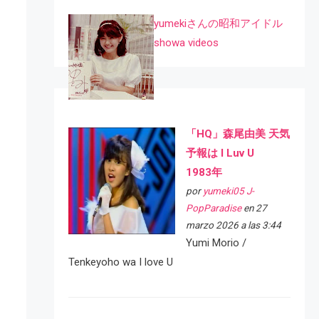
yumekiさんの昭和アイドル
showa videos
「HQ」森尾由美 天気
予報は I Luv U
1983年
por
yumeki05 J-
PopParadise
en 27
marzo 2026 a las 3:44
Yumi Morio /
Tenkeyoho wa I love U