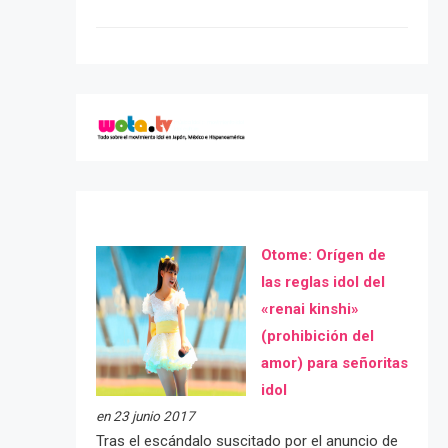
Otome: Orígen de
las reglas idol del
«renai kinshi»
(prohibición del
amor) para señoritas
idol
en 23 junio 2017
Tras el escándalo suscitado por el anuncio de