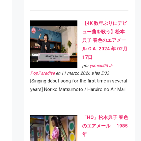
【4K 数年ぶりにデビ
ュー曲を歌う】松本
典子 春色のエアメー
ル O.A. 2024 年 02月
17日
por
yumeki05 J-
PopParadise
en 11 marzo 2026 a las 5:33
[Singing debut song for the first time in several
years] Noriko Matsumoto / Haruiro no Air Mail
「HQ」松本典子 春色
のエアメール 1985
年