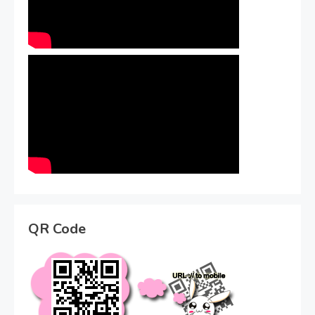
QR Code