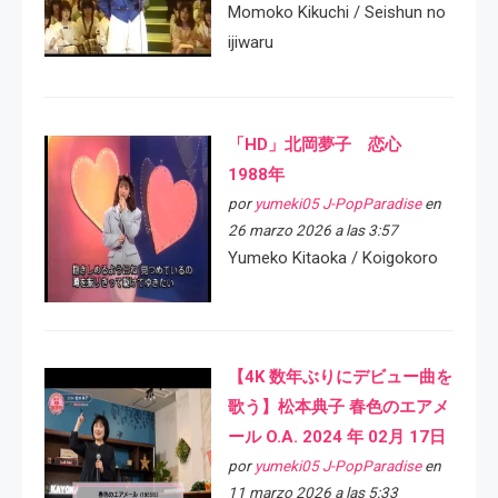
Momoko Kikuchi / Seishun no
ijiwaru
「HD」北岡夢子 恋心
1988年
por
yumeki05 J-PopParadise
en
26 marzo 2026 a las 3:57
Yumeko Kitaoka / Koigokoro
【4K 数年ぶりにデビュー曲を
歌う】松本典子 春色のエアメ
ール O.A. 2024 年 02月 17日
por
yumeki05 J-PopParadise
en
11 marzo 2026 a las 5:33