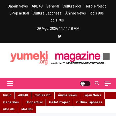
Skip
Japan News
AKB48
General
Cultura idol
Hello! Project
to
JPop actual
Cultura Japonesa
Ánime News
Idols 80s
content
Idols 70s
09 Ago, 2026
11:11:19 AM
Yumeki Magazine
Jpop y musica idol – Tu portal de jpop, movimiento idol y cultura
japonesa en español
Inicio
AKB48
Cultura idol
Ánime News
Japan News
Generales
JPop actual
Hello! Project
Cultura Japonesa
idol 70s
idol 80s