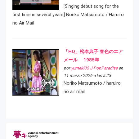
[Singing debut song for the
first time in several years] Noriko Matsumoto / Haruiro
no Air Mail
「HQ」松本典子 春色のエア
メール 1985年
por
yumeki05 J-PopParadise
en
11 marzo 2026 a las 5:23
Noriko Matsumoto / haruiro
no air mail