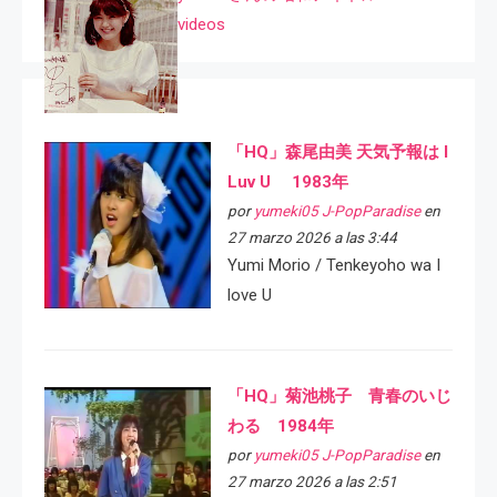
videos
「HQ」森尾由美 天気予報は I
Luv U 1983年
por
yumeki05 J-PopParadise
en
27 marzo 2026 a las 3:44
Yumi Morio / Tenkeyoho wa I
love U
「HQ」菊池桃子 青春のいじ
わる 1984年
por
yumeki05 J-PopParadise
en
27 marzo 2026 a las 2:51