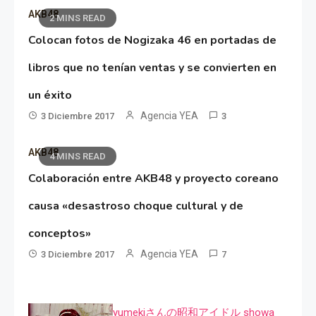
AKB48
2 MINS READ
Colocan fotos de Nogizaka 46 en portadas de
libros que no tenían ventas y se convierten en
un éxito
Agencia YEA
3 Diciembre 2017
3
AKB48
4 MINS READ
Colaboración entre AKB48 y proyecto coreano
causa «desastroso choque cultural y de
conceptos»
Agencia YEA
3 Diciembre 2017
7
yumekiさんの昭和アイドル showa