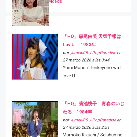
videos
「HQ」森尾由美 天気予報は I
Luv U 1983年
por
yumeki05 J-PopParadise
en
27 marzo 2026 a las 3:44
Yumi Morio / Tenkeyoho wa I
love U
「HQ」菊池桃子 青春のいじ
わる 1984年
por
yumeki05 J-PopParadise
en
27 marzo 2026 a las 2:51
Momoko Kikuchi / Seishun no