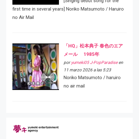
[Singing debut song for the
first time in several years] Noriko Matsumoto / Haruiro
no Air Mail
「HQ」松本典子 春色のエア
メール 1985年
por
yumeki05 J-PopParadise
en
11 marzo 2026 a las 5:23
Noriko Matsumoto / haruiro
no air mail