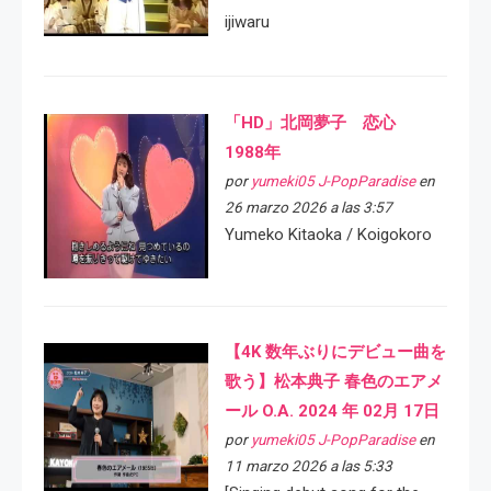
ijiwaru
「HD」北岡夢子 恋心
1988年
por
yumeki05 J-PopParadise
en
26 marzo 2026 a las 3:57
Yumeko Kitaoka / Koigokoro
【4K 数年ぶりにデビュー曲を
歌う】松本典子 春色のエアメ
ール O.A. 2024 年 02月 17日
por
yumeki05 J-PopParadise
en
11 marzo 2026 a las 5:33