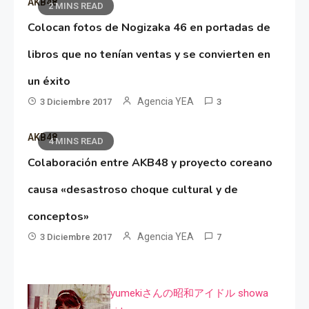
AKB48
2 MINS READ
Colocan fotos de Nogizaka 46 en portadas de
libros que no tenían ventas y se convierten en
un éxito
Agencia YEA
3 Diciembre 2017
3
AKB48
4 MINS READ
Colaboración entre AKB48 y proyecto coreano
causa «desastroso choque cultural y de
conceptos»
Agencia YEA
3 Diciembre 2017
7
yumekiさんの昭和アイドル showa