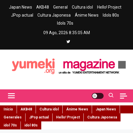
Skip
Japan News
AKB48
General
Cultura idol
Hello! Project
to
JPop actual
Cultura Japonesa
Ánime News
Idols 80s
content
Idols 70s
09 Ago, 2026
8:35:06 AM
Yumeki Magazine
Jpop y musica idol – Tu portal de jpop, movimiento idol y cultura
japonesa en español
Inicio
AKB48
Cultura idol
Ánime News
Japan News
Generales
JPop actual
Hello! Project
Cultura Japonesa
idol 70s
idol 80s