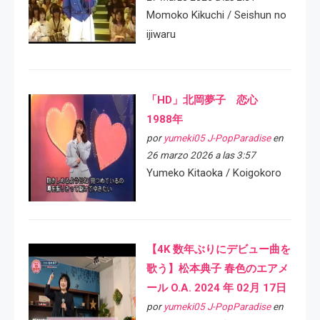
Momoko Kikuchi / Seishun no
ijiwaru
「HD」北岡夢子 恋心
1988年
por
yumeki05 J-PopParadise
en
26 marzo 2026 a las 3:57
Yumeko Kitaoka / Koigokoro
【4K 数年ぶりにデビュー曲を
歌う】松本典子 春色のエアメ
ール O.A. 2024 年 02月 17日
por
yumeki05 J-PopParadise
en