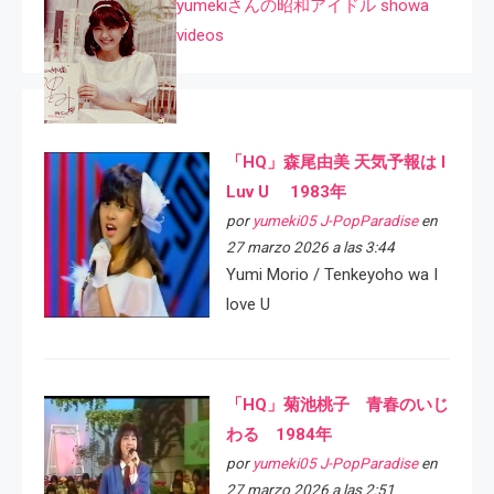
yumekiさんの昭和アイドル showa
videos
「HQ」森尾由美 天気予報は I
Luv U 1983年
por
yumeki05 J-PopParadise
en
27 marzo 2026 a las 3:44
Yumi Morio / Tenkeyoho wa I
love U
「HQ」菊池桃子 青春のいじ
わる 1984年
por
yumeki05 J-PopParadise
en
27 marzo 2026 a las 2:51