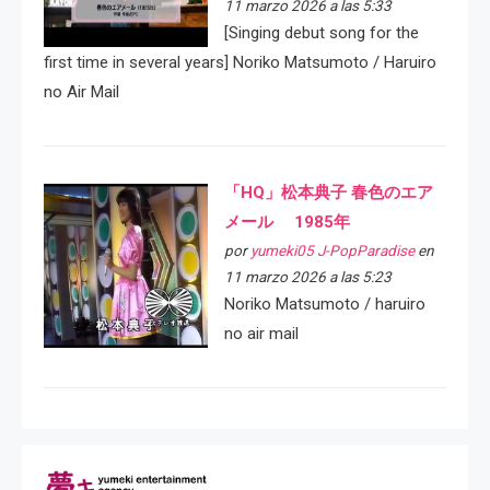
11 marzo 2026 a las 5:33
[Singing debut song for the
first time in several years] Noriko Matsumoto / Haruiro
no Air Mail
「HQ」松本典子 春色のエア
メール 1985年
por
yumeki05 J-PopParadise
en
11 marzo 2026 a las 5:23
Noriko Matsumoto / haruiro
no air mail