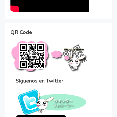
QR Code
Síguenos en Twitter