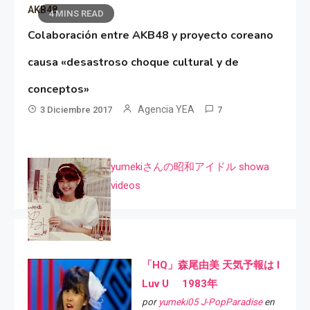
AKB48
4 MINS READ
Colaboración entre AKB48 y proyecto coreano
causa «desastroso choque cultural y de
conceptos»
Agencia YEA
3 Diciembre 2017
7
yumekiさんの昭和アイドル showa
videos
「HQ」森尾由美 天気予報は I
Luv U 1983年
por
yumeki05 J-PopParadise
en