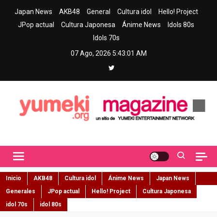
Skip
Japan News
AKB48
General
Cultura idol
Hello! Project
to
JPop actual
Cultura Japonesa
Ánime News
Idols 80s
content
Idols 70s
07 Ago, 2026
5:43:02 AM
Yumeki Magazine
Jpop y musica idol – Tu portal de jpop, movimiento idol y cultura
japonesa en español
Inicio
AKB48
Cultura idol
Ánime News
Japan News
Generales
JPop actual
Hello! Project
Cultura Japonesa
idol 70s
idol 80s