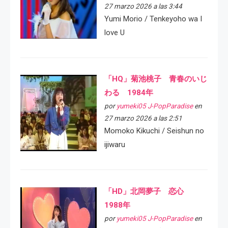
27 marzo 2026 a las 3:44
Yumi Morio / Tenkeyoho wa I
love U
「HQ」菊池桃子 青春のいじ
わる 1984年
por
yumeki05 J-PopParadise
en
27 marzo 2026 a las 2:51
Momoko Kikuchi / Seishun no
ijiwaru
「HD」北岡夢子 恋心
1988年
por
yumeki05 J-PopParadise
en