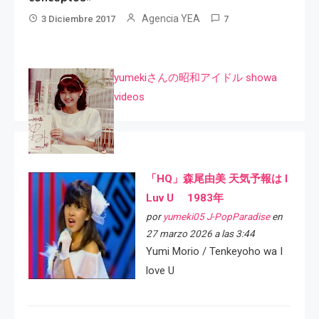
Agencia YEA
3 Diciembre 2017
7
yumekiさんの昭和アイドル showa
videos
「HQ」森尾由美 天気予報は I
Luv U 1983年
por
yumeki05 J-PopParadise
en
27 marzo 2026 a las 3:44
Yumi Morio / Tenkeyoho wa I
love U