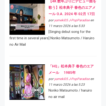
【4K 数年ぶりにデビュー曲を
歌う】松本典子 春色のエアメ
ール O.A. 2024 年 02月 17日
por
yumeki05 J-PopParadise
en
11 marzo 2026 a las 5:33
[Singing debut song for the
first time in several years] Noriko Matsumoto / Haruiro
no Air Mail
「HQ」松本典子 春色のエア
メール 1985年
por
yumeki05 J-PopParadise
en
11 marzo 2026 a las 5:23
Noriko Matsumoto / haruiro
no air mail