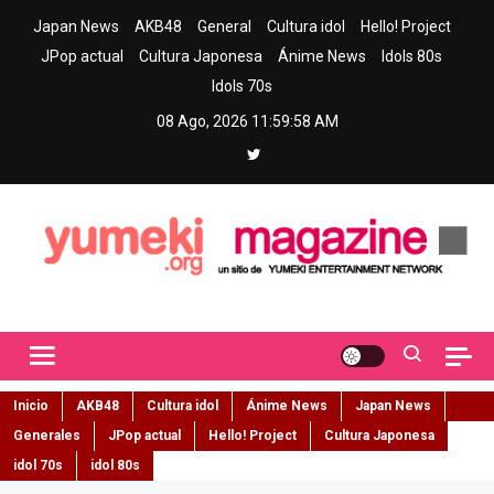
Skip
Japan News
AKB48
General
Cultura idol
Hello! Project
to
JPop actual
Cultura Japonesa
Ánime News
Idols 80s
content
Idols 70s
08 Ago, 2026
11:59:59 AM
Yumeki Magazine
Jpop y musica idol – Tu portal de jpop, movimiento idol y cultura
japonesa en español
Inicio
AKB48
Cultura idol
Ánime News
Japan News
Generales
JPop actual
Hello! Project
Cultura Japonesa
idol 70s
idol 80s