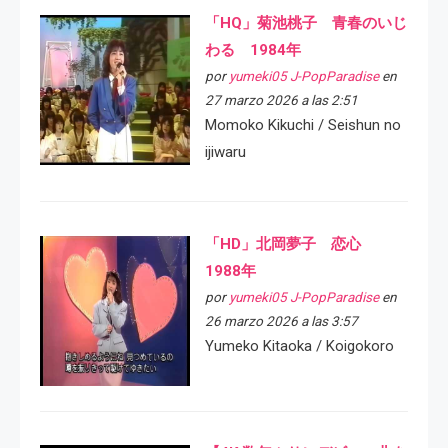
「HQ」菊池桃子 青春のいじ
わる 1984年
por
yumeki05 J-PopParadise
en
27 marzo 2026 a las 2:51
Momoko Kikuchi / Seishun no
ijiwaru
「HD」北岡夢子 恋心
1988年
por
yumeki05 J-PopParadise
en
26 marzo 2026 a las 3:57
Yumeko Kitaoka / Koigokoro