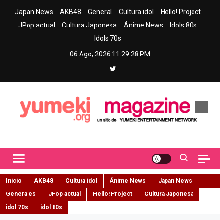
Skip
Japan News
AKB48
General
Cultura idol
Hello! Project
to
JPop actual
Cultura Japonesa
Ánime News
Idols 80s
content
Idols 70s
06 Ago, 2026
11:29:29 PM
Yumeki Magazine
Jpop y musica idol – Tu portal de jpop, movimiento idol y cultura
japonesa en español
Inicio
AKB48
Cultura idol
Ánime News
Japan News
Generales
JPop actual
Hello! Project
Cultura Japonesa
idol 70s
idol 80s