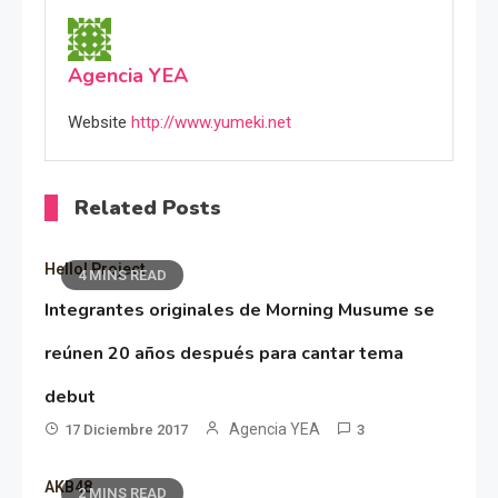
Agencia YEA
Website
http://www.yumeki.net
Related Posts
Hello! Project
4 MINS READ
Integrantes originales de Morning Musume se
reúnen 20 años después para cantar tema
debut
Agencia YEA
17 Diciembre 2017
3
AKB48
2 MINS READ