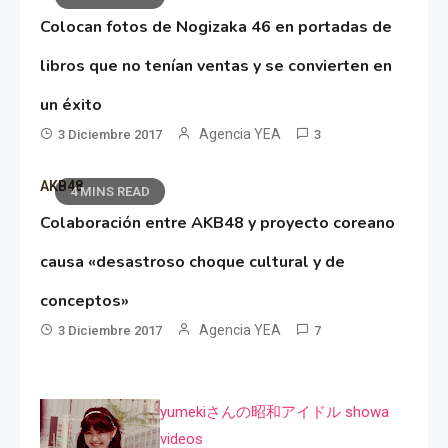
Colocan fotos de Nogizaka 46 en portadas de
libros que no tenían ventas y se convierten en
un éxito
Agencia YEA
3 Diciembre 2017
3
AKB48
4 MINS READ
Colaboración entre AKB48 y proyecto coreano
causa «desastroso choque cultural y de
conceptos»
Agencia YEA
3 Diciembre 2017
7
yumekiさんの昭和アイドル showa
videos