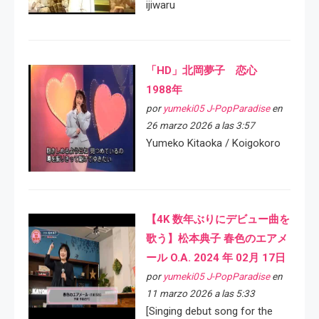
ijiwaru
「HD」北岡夢子 恋心
1988年
por
yumeki05 J-PopParadise
en
26 marzo 2026 a las 3:57
Yumeko Kitaoka / Koigokoro
【4K 数年ぶりにデビュー曲を
歌う】松本典子 春色のエアメ
ール O.A. 2024 年 02月 17日
por
yumeki05 J-PopParadise
en
11 marzo 2026 a las 5:33
[Singing debut song for the