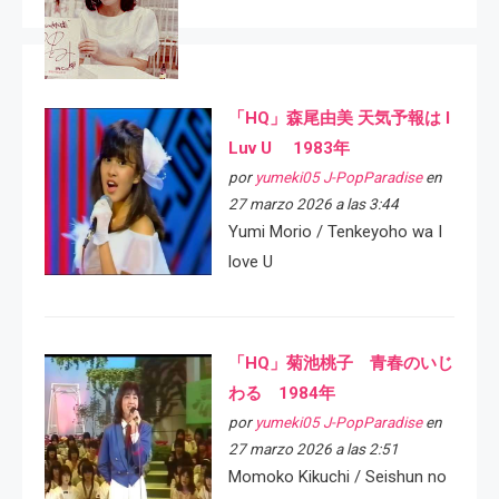
「HQ」森尾由美 天気予報は I
Luv U 1983年
por
yumeki05 J-PopParadise
en
27 marzo 2026 a las 3:44
Yumi Morio / Tenkeyoho wa I
love U
「HQ」菊池桃子 青春のいじ
わる 1984年
por
yumeki05 J-PopParadise
en
27 marzo 2026 a las 2:51
Momoko Kikuchi / Seishun no