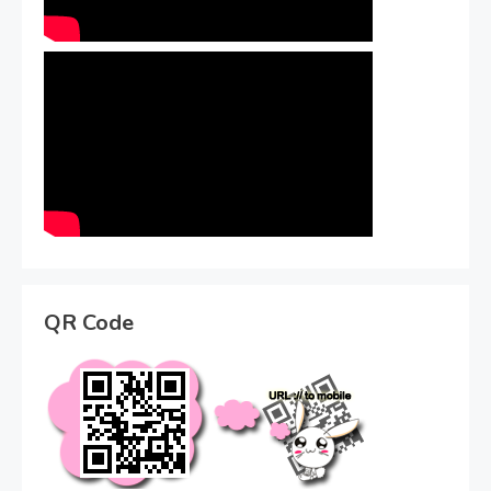
QR Code