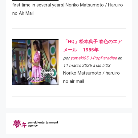
first time in several years] Noriko Matsumoto / Haruiro
no Air Mail
「HQ」松本典子 春色のエア
メール 1985年
por
yumeki05 J-PopParadise
en
11 marzo 2026 a las 5:23
Noriko Matsumoto / haruiro
no air mail