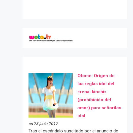
Otome: Orígen de
las reglas idol del
«renai kinshi»
(prohibición del
amor) para señoritas
idol
en 23 junio 2017
Tras el escándalo suscitado por el anuncio de