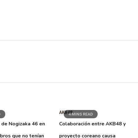
AKB48
D
4 MINS READ
 de Nogizaka 46 en
Colaboración entre AKB48 y
ibros que no tenían
proyecto coreano causa