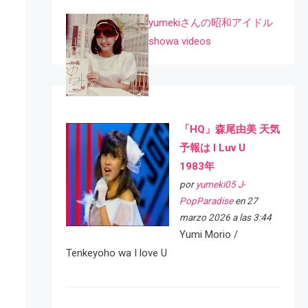
yumekiさんの昭和アイドル
showa videos
「HQ」森尾由美 天気
予報は I Luv U
1983年
por
yumeki05 J-
PopParadise
en 27
marzo 2026 a las 3:44
Yumi Morio /
Tenkeyoho wa I love U