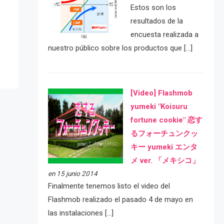
Estos son los
e
resultados de la
encuesta realizada a
nuestro público sobre los productos que […]
[Video] Flashmob
yumeki "Koisuru
fortune cookie" 恋す
るフォーチュンクッ
キー yumeki エンタ
メ ver. 「メキシコ」
en 15 junio 2014
Finalmente tenemos listo el video del
Flashmob realizado el pasado 4 de mayo en
las instalaciones […]