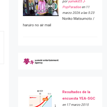
por
yumeki05 J-
PopParadise
en 11
marzo 2026 a las 5:23
Noriko Matsumoto /
haruiro no air mail
Resultados de la
encuesta YEA-SGC
en 17 marzo 2015