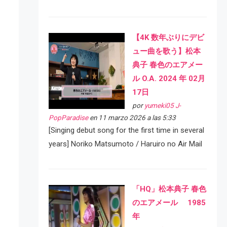
【4K 数年ぶりにデビ
ュー曲を歌う】松本
典子 春色のエアメー
ル O.A. 2024 年 02月
17日
por
yumeki05 J-
PopParadise
en 11 marzo 2026 a las 5:33
[Singing debut song for the first time in several
years] Noriko Matsumoto / Haruiro no Air Mail
「HQ」松本典子 春色
のエアメール 1985
年