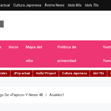
actual
Cultura Japonesa
Ánime News
Idols 80s
Idols 70s
a japonesa en español
o
Inicio
Mapa del
Politica de
Yume
sitio
privacidad
Yume
rales
JPop actual
Hello! Project
Cultura Japonesa
idol 70s
go De «Papico» Y News 48
Asakiko1