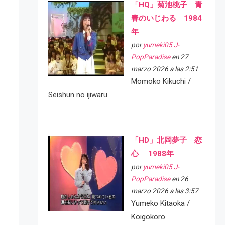
「HQ」菊池桃子 青
春のいじわる 1984
年
por
yumeki05 J-
PopParadise
en 27
marzo 2026 a las 2:51
Momoko Kikuchi /
Seishun no ijiwaru
「HD」北岡夢子 恋
心 1988年
por
yumeki05 J-
PopParadise
en 26
marzo 2026 a las 3:57
Yumeko Kitaoka /
Koigokoro