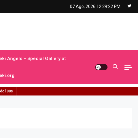
07 Ago, 2026
12:29:23 PM
ki Angels – Special Gallery at
ki.org
idol 80s