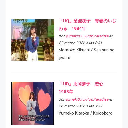
「HQ」菊池桃子 青春のいじ
わる 1984年
por
yumeki05 J-PopParadise
en
27 marzo 2026 a las 2:51
Momoko Kikuchi / Seishun no
ijiwaru
「HD」北岡夢子 恋心
1988年
por
yumeki05 J-PopParadise
en
26 marzo 2026 a las 3:57
Yumeko Kitaoka / Koigokoro