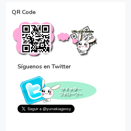
QR Code
Síguenos en Twitter