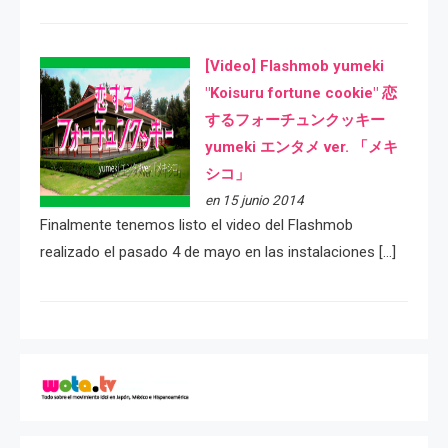
[Video] Flashmob yumeki
"Koisuru fortune cookie" 恋
するフォーチュンクッキー
yumeki エンタメ ver. 「メキ
シコ」
en 15 junio 2014
Finalmente tenemos listo el video del Flashmob
realizado el pasado 4 de mayo en las instalaciones […]