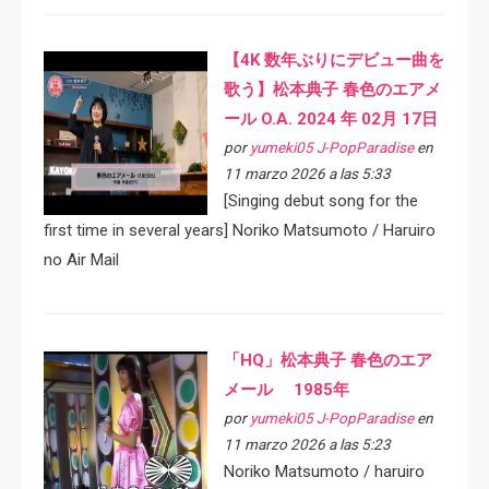
【4K 数年ぶりにデビュー曲を
歌う】松本典子 春色のエアメ
ール O.A. 2024 年 02月 17日
por
yumeki05 J-PopParadise
en
11 marzo 2026 a las 5:33
[Singing debut song for the
first time in several years] Noriko Matsumoto / Haruiro
no Air Mail
「HQ」松本典子 春色のエア
メール 1985年
por
yumeki05 J-PopParadise
en
11 marzo 2026 a las 5:23
Noriko Matsumoto / haruiro