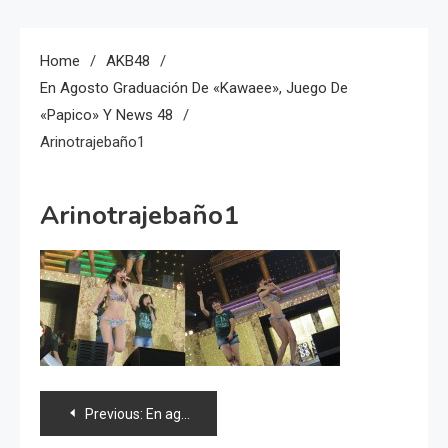
Home
AKB48
En Agosto Graduación De «Kawaee», Juego De
«Papico» Y News 48
Arinotrajebaño1
Arinotrajebaño1
Navegación
Previous:
En agosto graduación de «Kawaee», juego de «Papico» y news 48