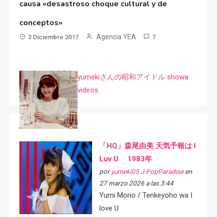
causa «desastroso choque cultural y de
conceptos»
Agencia YEA
3 Diciembre 2017
7
yumekiさんの昭和アイドル showa
videos
「HQ」森尾由美 天気予報は I
Luv U 1983年
por
yumeki05 J-PopParadise
en
27 marzo 2026 a las 3:44
Yumi Morio / Tenkeyoho wa I
love U