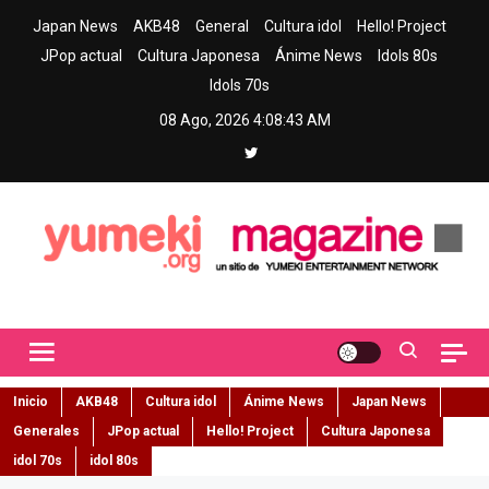
Skip
Japan News
AKB48
General
Cultura idol
Hello! Project
to
JPop actual
Cultura Japonesa
Ánime News
Idols 80s
content
Idols 70s
08 Ago, 2026
4:08:44 AM
Yumeki Magazine
Jpop y musica idol – Tu portal de jpop, movimiento idol y cultura
japonesa en español
Inicio
AKB48
Cultura idol
Ánime News
Japan News
Generales
JPop actual
Hello! Project
Cultura Japonesa
idol 70s
idol 80s