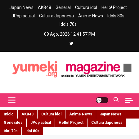
Skip
Japan News
AKB48
General
Cultura idol
Hello! Project
to
JPop actual
Cultura Japonesa
Ánime News
Idols 80s
content
Idols 70s
09 Ago, 2026
12:41:58 PM
Yumeki Magazine
Jpop y musica idol – Tu portal de jpop, movimiento idol y cultura
japonesa en español
Inicio
AKB48
Cultura idol
Ánime News
Japan News
Generales
JPop actual
Hello! Project
Cultura Japonesa
idol 70s
idol 80s