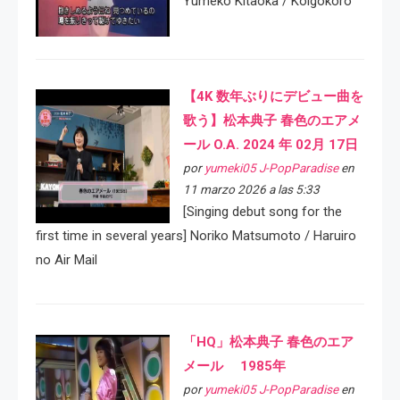
Yumeko Kitaoka / Koigokoro
【4K 数年ぶりにデビュー曲を
歌う】松本典子 春色のエアメ
ール O.A. 2024 年 02月 17日
por
yumeki05 J-PopParadise
en
11 marzo 2026 a las 5:33
[Singing debut song for the
first time in several years] Noriko Matsumoto / Haruiro
no Air Mail
「HQ」松本典子 春色のエア
メール 1985年
por
yumeki05 J-PopParadise
en