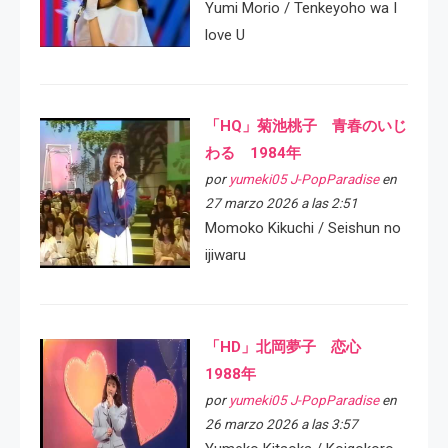
Yumi Morio / Tenkeyoho wa I
love U
「HQ」菊池桃子 青春のいじ
わる 1984年
por
yumeki05 J-PopParadise
en
27 marzo 2026 a las 2:51
Momoko Kikuchi / Seishun no
ijiwaru
「HD」北岡夢子 恋心
1988年
por
yumeki05 J-PopParadise
en
26 marzo 2026 a las 3:57