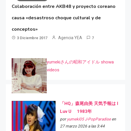
Colaboración entre AKB48 y proyecto coreano
causa «desastroso choque cultural y de
conceptos»
Agencia YEA
3 Diciembre 2017
7
yumekiさんの昭和アイドル showa
videos
「HQ」森尾由美 天気予報は I
Luv U 1983年
por
yumeki05 J-PopParadise
en
27 marzo 2026 a las 3:44