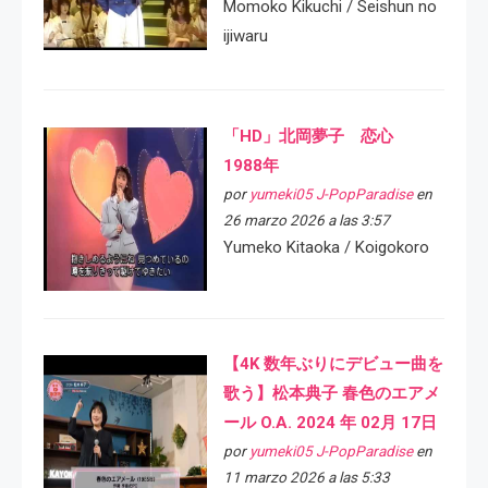
Momoko Kikuchi / Seishun no
ijiwaru
「HD」北岡夢子 恋心
1988年
por
yumeki05 J-PopParadise
en
26 marzo 2026 a las 3:57
Yumeko Kitaoka / Koigokoro
【4K 数年ぶりにデビュー曲を
歌う】松本典子 春色のエアメ
ール O.A. 2024 年 02月 17日
por
yumeki05 J-PopParadise
en
11 marzo 2026 a las 5:33