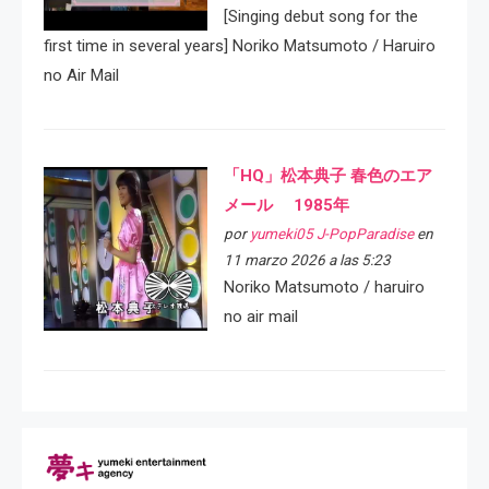
[Singing debut song for the
first time in several years] Noriko Matsumoto / Haruiro
no Air Mail
「HQ」松本典子 春色のエア
メール 1985年
por
yumeki05 J-PopParadise
en
11 marzo 2026 a las 5:23
Noriko Matsumoto / haruiro
no air mail