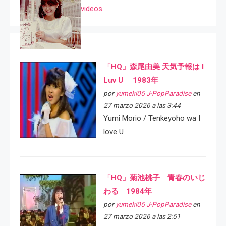
videos
「HQ」森尾由美 天気予報は I
Luv U 1983年
por
yumeki05 J-PopParadise
en
27 marzo 2026 a las 3:44
Yumi Morio / Tenkeyoho wa I
love U
「HQ」菊池桃子 青春のいじ
わる 1984年
por
yumeki05 J-PopParadise
en
27 marzo 2026 a las 2:51