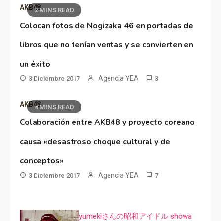
AKB48
2 MINS READ
Colocan fotos de Nogizaka 46 en portadas de
libros que no tenían ventas y se convierten en
un éxito
Agencia YEA
3 Diciembre 2017
3
AKB48
4 MINS READ
Colaboración entre AKB48 y proyecto coreano
causa «desastroso choque cultural y de
conceptos»
Agencia YEA
3 Diciembre 2017
7
yumekiさんの昭和アイドル showa