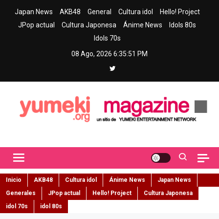
Skip
Japan News
AKB48
General
Cultura idol
Hello! Project
to
JPop actual
Cultura Japonesa
Ánime News
Idols 80s
content
Idols 70s
08 Ago, 2026
6:35:52 PM
Yumeki Magazine
Jpop y musica idol – Tu portal de jpop, movimiento idol y cultura
japonesa en español
Inicio
AKB48
Cultura idol
Ánime News
Japan News
Generales
JPop actual
Hello! Project
Cultura Japonesa
idol 70s
idol 80s