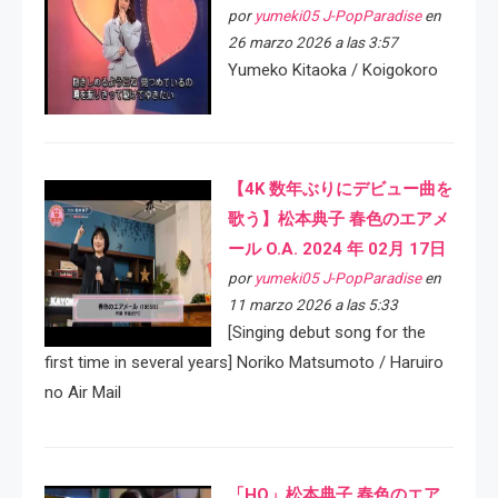
por
yumeki05 J-PopParadise
en
26 marzo 2026 a las 3:57
Yumeko Kitaoka / Koigokoro
【4K 数年ぶりにデビュー曲を
歌う】松本典子 春色のエアメ
ール O.A. 2024 年 02月 17日
por
yumeki05 J-PopParadise
en
11 marzo 2026 a las 5:33
[Singing debut song for the
first time in several years] Noriko Matsumoto / Haruiro
no Air Mail
「HQ」松本典子 春色のエア