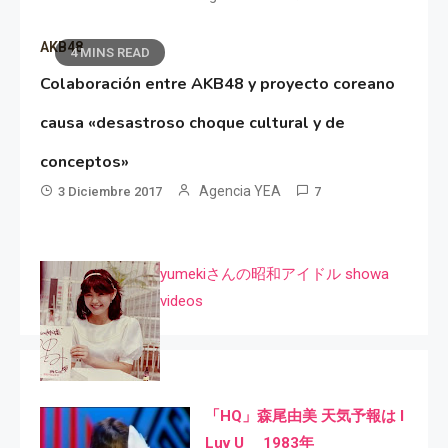
AKB48
4 MINS READ
Colaboración entre AKB48 y proyecto coreano
causa «desastroso choque cultural y de
conceptos»
Agencia YEA
3 Diciembre 2017
7
yumekiさんの昭和アイドル showa
videos
「HQ」森尾由美 天気予報は I
Luv U 1983年