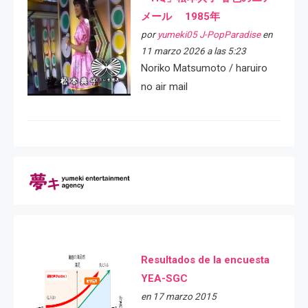
メール 1985年
por
yumeki05 J-PopParadise
en
11 marzo 2026 a las 5:23
Noriko Matsumoto / haruiro
no air mail
Resultados de la encuesta
YEA-SGC
en 17 marzo 2015