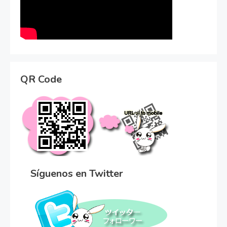
QR Code
Síguenos en Twitter