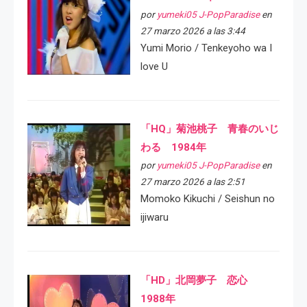
por
yumeki05 J-PopParadise
en
27 marzo 2026 a las 3:44
Yumi Morio / Tenkeyoho wa I
love U
「HQ」菊池桃子 青春のいじ
わる 1984年
por
yumeki05 J-PopParadise
en
27 marzo 2026 a las 2:51
Momoko Kikuchi / Seishun no
ijiwaru
「HD」北岡夢子 恋心
1988年