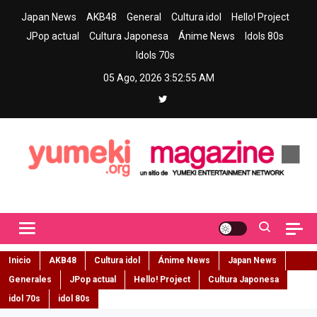
Skip
Japan News
AKB48
General
Cultura idol
Hello! Project
to
JPop actual
Cultura Japonesa
Ánime News
Idols 80s
content
Idols 70s
05 Ago, 2026
3:52:56 AM
Yumeki Magazine
Jpop y musica idol – Tu portal de jpop, movimiento idol y cultura
japonesa en español
Inicio
AKB48
Cultura idol
Ánime News
Japan News
Generales
JPop actual
Hello! Project
Cultura Japonesa
idol 70s
idol 80s