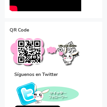
QR Code
Síguenos en Twitter