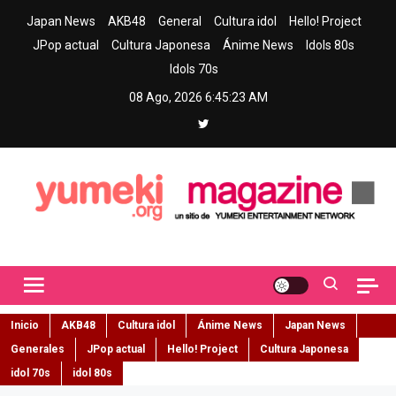
Skip
Japan News
AKB48
General
Cultura idol
Hello! Project
to
JPop actual
Cultura Japonesa
Ánime News
Idols 80s
content
Idols 70s
08 Ago, 2026
6:45:24 AM
Yumeki Magazine
Jpop y musica idol – Tu portal de jpop, movimiento idol y cultura
japonesa en español
Inicio
AKB48
Cultura idol
Ánime News
Japan News
Generales
JPop actual
Hello! Project
Cultura Japonesa
idol 70s
idol 80s