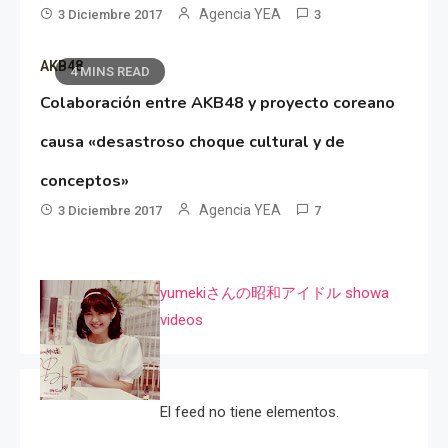
Agencia YEA
3 Diciembre 2017
3
AKB48
4 MINS READ
Colaboración entre AKB48 y proyecto coreano
causa «desastroso choque cultural y de
conceptos»
Agencia YEA
3 Diciembre 2017
7
yumekiさんの昭和アイドル showa
videos
El feed no tiene elementos.