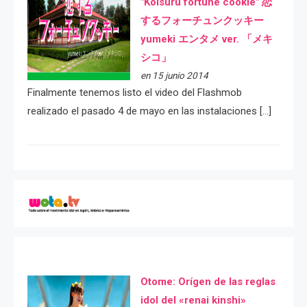
"Koisuru fortune cookie" 恋
するフォーチュンクッキー
yumeki エンタメ ver. 「メキ
シコ」
en 15 junio 2014
Finalmente tenemos listo el video del Flashmob
realizado el pasado 4 de mayo en las instalaciones […]
Otome: Orígen de las reglas
idol del «renai kinshi»