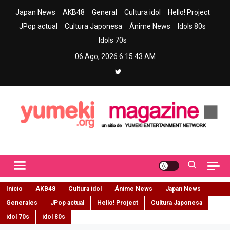
Skip
Japan News
AKB48
General
Cultura idol
Hello! Project
to
JPop actual
Cultura Japonesa
Ánime News
Idols 80s
content
Idols 70s
06 Ago, 2026
6:15:44 AM
Yumeki Magazine
Jpop y musica idol – Tu portal de jpop, movimiento idol y cultura
japonesa en español
Inicio
AKB48
Cultura idol
Ánime News
Japan News
Generales
JPop actual
Hello! Project
Cultura Japonesa
idol 70s
idol 80s