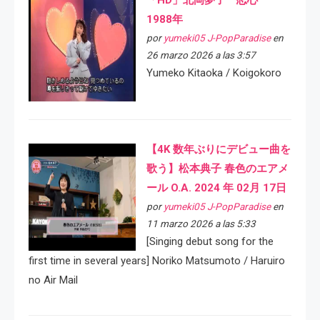
「HD」北岡夢子 恋心
1988年
por
yumeki05 J-PopParadise
en
26 marzo 2026 a las 3:57
Yumeko Kitaoka / Koigokoro
【4K 数年ぶりにデビュー曲を
歌う】松本典子 春色のエアメ
ール O.A. 2024 年 02月 17日
por
yumeki05 J-PopParadise
en
11 marzo 2026 a las 5:33
[Singing debut song for the
first time in several years] Noriko Matsumoto / Haruiro
no Air Mail