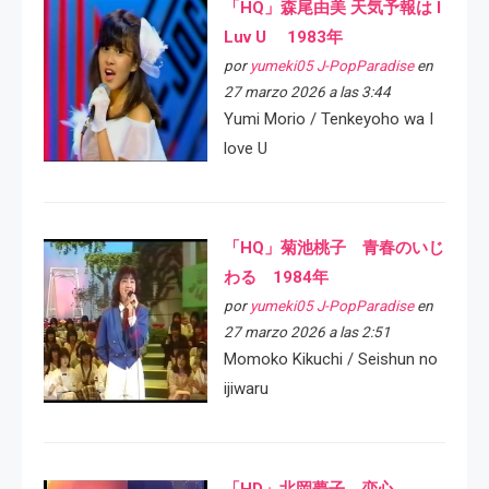
「HQ」森尾由美 天気予報は I
Luv U 1983年
por
yumeki05 J-PopParadise
en
27 marzo 2026 a las 3:44
Yumi Morio / Tenkeyoho wa I
love U
「HQ」菊池桃子 青春のいじ
わる 1984年
por
yumeki05 J-PopParadise
en
27 marzo 2026 a las 2:51
Momoko Kikuchi / Seishun no
ijiwaru