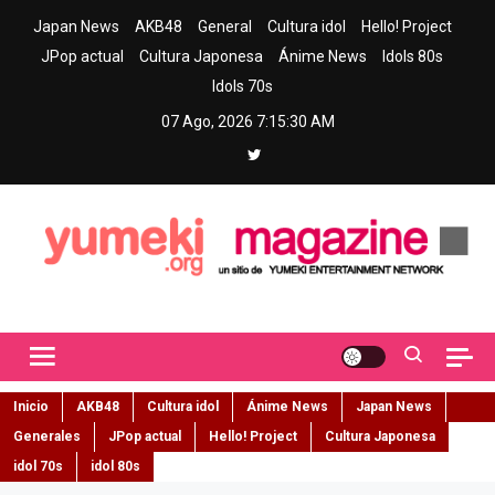
Skip
Japan News
AKB48
General
Cultura idol
Hello! Project
to
JPop actual
Cultura Japonesa
Ánime News
Idols 80s
content
Idols 70s
07 Ago, 2026
7:15:31 AM
Yumeki Magazine
Jpop y musica idol – Tu portal de jpop, movimiento idol y cultura
japonesa en español
Inicio
AKB48
Cultura idol
Ánime News
Japan News
Generales
JPop actual
Hello! Project
Cultura Japonesa
idol 70s
idol 80s