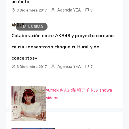
un éxito
Agencia YEA
3 Diciembre 2017
3
AKB48
4 MINS READ
Colaboración entre AKB48 y proyecto coreano
causa «desastroso choque cultural y de
conceptos»
Agencia YEA
3 Diciembre 2017
7
yumekiさんの昭和アイドル showa
videos