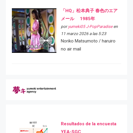
「HQ」松本典子 春色のエア
メール 1985年
por
yumeki05 J-PopParadise
en
11 marzo 2026 a las 5:23
Noriko Matsumoto / haruiro
no air mail
Resultados de la encuesta
YEA-SGC