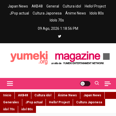
Skip
Japan News
AKB48
General
Cultura idol
Hello! Project
to
JPop actual
Cultura Japonesa
Ánime News
Idols 80s
content
Idols 70s
09 Ago, 2026
1:18:57 PM
Yumeki Magazine
Jpop y musica idol – Tu portal de jpop, movimiento idol y cultura
japonesa en español
Inicio
AKB48
Cultura idol
Ánime News
Japan News
Generales
JPop actual
Hello! Project
Cultura Japonesa
idol 70s
idol 80s