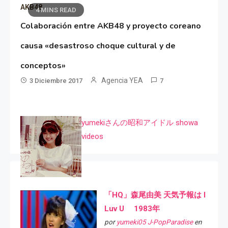
AKB48
4 MINS READ
Colaboración entre AKB48 y proyecto coreano
causa «desastroso choque cultural y de
conceptos»
Agencia YEA
3 Diciembre 2017
7
yumekiさんの昭和アイドル showa
videos
「HQ」森尾由美 天気予報は I
Luv U 1983年
por
yumeki05 J-PopParadise
en