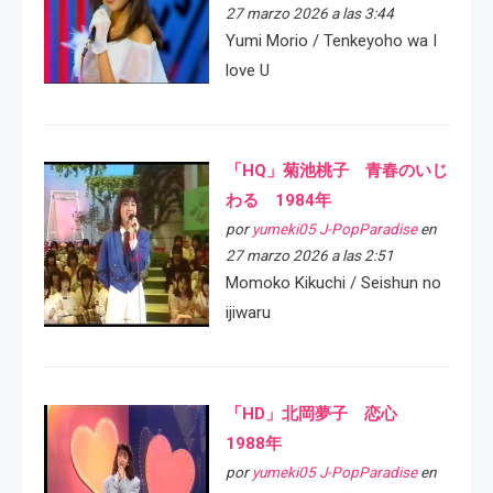
27 marzo 2026 a las 3:44
Yumi Morio / Tenkeyoho wa I
love U
「HQ」菊池桃子 青春のいじ
わる 1984年
por
yumeki05 J-PopParadise
en
27 marzo 2026 a las 2:51
Momoko Kikuchi / Seishun no
ijiwaru
「HD」北岡夢子 恋心
1988年
por
yumeki05 J-PopParadise
en