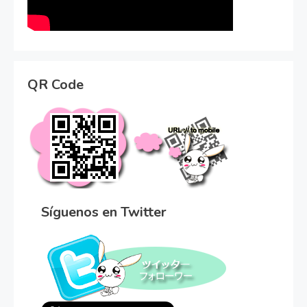
QR Code
Síguenos en Twitter