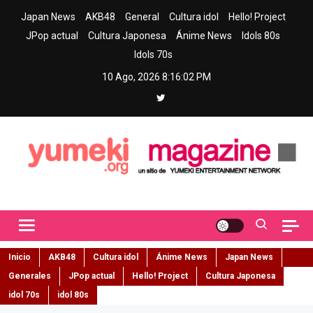
Skip
Japan News
AKB48
General
Cultura idol
Hello! Project
to
JPop actual
Cultura Japonesa
Ánime News
Idols 80s
content
Idols 70s
10 Ago, 2026
8:16:03 PM
Yumeki Magazine
Jpop y musica idol – Tu portal de jpop, movimiento idol y cultura
japonesa en español
Inicio
AKB48
Cultura idol
Ánime News
Japan News
Generales
JPop actual
Hello! Project
Cultura Japonesa
idol 70s
idol 80s