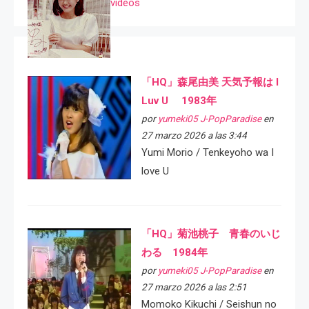
videos
「HQ」森尾由美 天気予報は I
Luv U 1983年
por
yumeki05 J-PopParadise
en
27 marzo 2026 a las 3:44
Yumi Morio / Tenkeyoho wa I
love U
「HQ」菊池桃子 青春のいじ
わる 1984年
por
yumeki05 J-PopParadise
en
27 marzo 2026 a las 2:51
Momoko Kikuchi / Seishun no