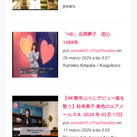
ijiwaru
「HD」北岡夢子 恋心
1988年
por
yumeki05 J-PopParadise
en
26 marzo 2026 a las 3:57
Yumeko Kitaoka / Koigokoro
【4K 数年ぶりにデビュー曲を
歌う】松本典子 春色のエアメ
ール O.A. 2024 年 02月 17日
por
yumeki05 J-PopParadise
en
11 marzo 2026 a las 5:33