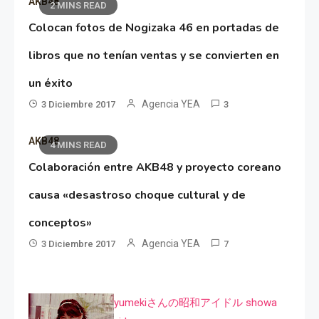
AKB48
2 MINS READ
Colocan fotos de Nogizaka 46 en portadas de
libros que no tenían ventas y se convierten en
un éxito
Agencia YEA
3 Diciembre 2017
3
AKB48
4 MINS READ
Colaboración entre AKB48 y proyecto coreano
causa «desastroso choque cultural y de
conceptos»
Agencia YEA
3 Diciembre 2017
7
yumekiさんの昭和アイドル showa