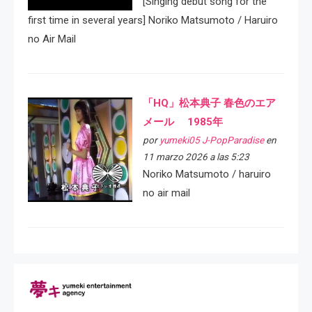
[Singing debut song for the
first time in several years] Noriko Matsumoto / Haruiro
no Air Mail
「HQ」松本典子 春色のエア
メール 1985年
por
yumeki05 J-PopParadise
en
11 marzo 2026 a las 5:23
Noriko Matsumoto / haruiro
no air mail