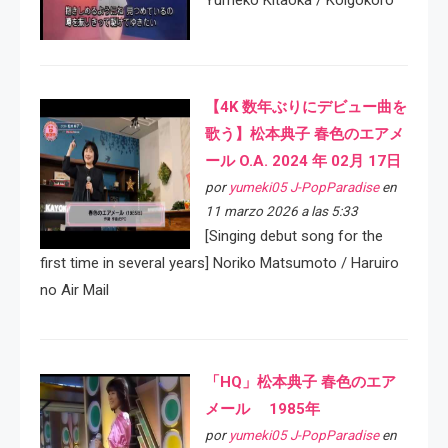
Yumeko Kitaoka / Koigokoro
【4K 数年ぶりにデビュー曲を
歌う】松本典子 春色のエアメ
ール O.A. 2024 年 02月 17日
por
yumeki05 J-PopParadise
en
11 marzo 2026 a las 5:33
[Singing debut song for the
first time in several years] Noriko Matsumoto / Haruiro
no Air Mail
「HQ」松本典子 春色のエア
メール 1985年
por
yumeki05 J-PopParadise
en