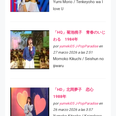
Yumi Morio / Tenkeyoho wa I
love U
「HQ」菊池桃子 青春のいじ
わる 1984年
por
yumeki05 J-PopParadise
en
27 marzo 2026 a las 2:51
Momoko Kikuchi / Seishun no
ijiwaru
「HD」北岡夢子 恋心
1988年
por
yumeki05 J-PopParadise
en
26 marzo 2026 a las 3:57