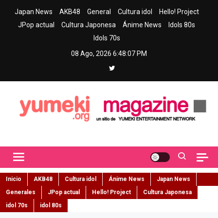
Skip
Japan News
AKB48
General
Cultura idol
Hello! Project
to
JPop actual
Cultura Japonesa
Ánime News
Idols 80s
content
Idols 70s
08 Ago, 2026
6:48:08 PM
Yumeki Magazine
Jpop y musica idol – Tu portal de jpop, movimiento idol y cultura
japonesa en español
Inicio
AKB48
Cultura idol
Ánime News
Japan News
Generales
JPop actual
Hello! Project
Cultura Japonesa
idol 70s
idol 80s