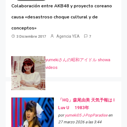
Colaboración entre AKB48 y proyecto coreano
causa «desastroso choque cultural y de
conceptos»
Agencia YEA
3 Diciembre 2017
7
yumekiさんの昭和アイドル showa
videos
「HQ」森尾由美 天気予報は I
Luv U 1983年
por
yumeki05 J-PopParadise
en
27 marzo 2026 a las 3:44