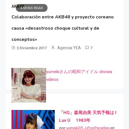
AKB48
4 MINS READ
Colaboración entre AKB48 y proyecto coreano
causa «desastroso choque cultural y de
conceptos»
Agencia YEA
3 Diciembre 2017
7
yumekiさんの昭和アイドル showa
videos
「HQ」森尾由美 天気予報は I
Luv U 1983年
por
yumeki05 J-PopParadise
en