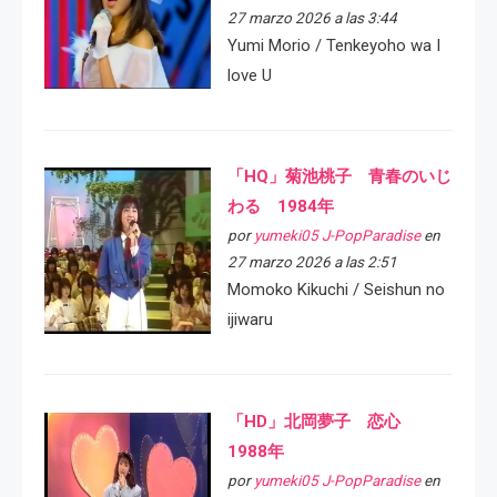
27 marzo 2026 a las 3:44
Yumi Morio / Tenkeyoho wa I
love U
「HQ」菊池桃子 青春のいじ
わる 1984年
por
yumeki05 J-PopParadise
en
27 marzo 2026 a las 2:51
Momoko Kikuchi / Seishun no
ijiwaru
「HD」北岡夢子 恋心
1988年
por
yumeki05 J-PopParadise
en