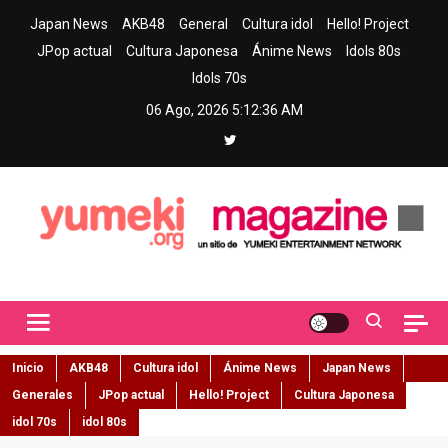
Skip
Japan News
AKB48
General
Cultura idol
Hello! Project
to
JPop actual
Cultura Japonesa
Ánime News
Idols 80s
content
Idols 70s
06 Ago, 2026
5:12:37 AM
Yumeki Magazine
Jpop y musica idol – Tu portal de jpop, movimiento idol y cultura
japonesa en español
Inicio
AKB48
Cultura idol
Ánime News
Japan News
Generales
JPop actual
Hello! Project
Cultura Japonesa
idol 70s
idol 80s