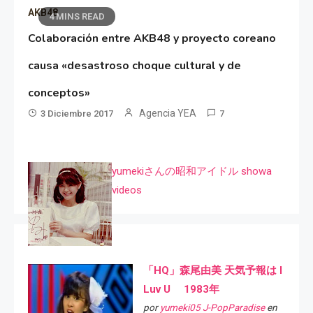
AKB48
4 MINS READ
Colaboración entre AKB48 y proyecto coreano
causa «desastroso choque cultural y de
conceptos»
Agencia YEA
3 Diciembre 2017
7
yumekiさんの昭和アイドル showa
videos
「HQ」森尾由美 天気予報は I
Luv U 1983年
por
yumeki05 J-PopParadise
en