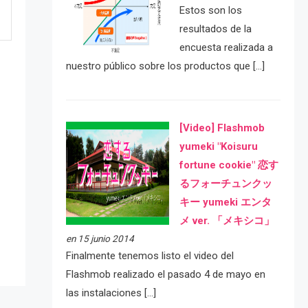
Estos son los
resultados de la
encuesta realizada a
nuestro público sobre los productos que […]
[Video] Flashmob
yumeki "Koisuru
fortune cookie" 恋す
るフォーチュンクッ
e
キー yumeki エンタ
メ ver. 「メキシコ」
en 15 junio 2014
Finalmente tenemos listo el video del
Flashmob realizado el pasado 4 de mayo en
las instalaciones […]