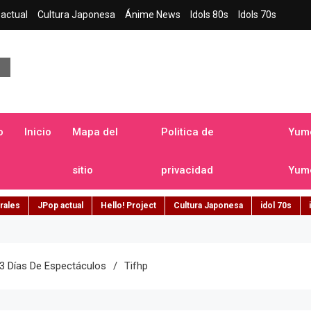
actual
Cultura Japonesa
Ánime News
Idols 80s
Idols 70s
a japonesa en español
o
Inicio
Mapa del
Politica de
Yume
sitio
privacidad
Yume
rales
JPop actual
Hello! Project
Cultura Japonesa
idol 70s
 3 Días De Espectáculos
Tifhp