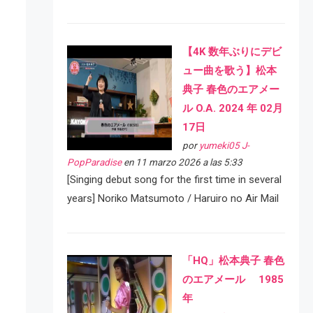
【4K 数年ぶりにデビ
ュー曲を歌う】松本
典子 春色のエアメー
ル O.A. 2024 年 02月
17日
por
yumeki05 J-
PopParadise
en 11 marzo 2026 a las 5:33
[Singing debut song for the first time in several
years] Noriko Matsumoto / Haruiro no Air Mail
「HQ」松本典子 春色
のエアメール 1985
年