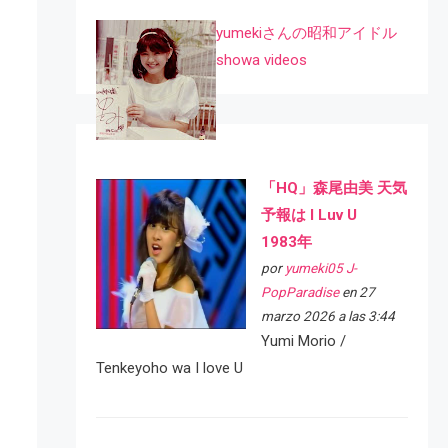
yumekiさんの昭和アイドル
showa videos
「HQ」森尾由美 天気
予報は I Luv U
1983年
por
yumeki05 J-
PopParadise
en 27
marzo 2026 a las 3:44
Yumi Morio /
Tenkeyoho wa I love U