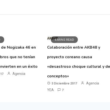
AKB48
D
4 MINS READ
 de Nogizaka 46 en
Colaboración entre AKB48 y
ibros que no tenían
proyecto coreano causa
nvierten en un éxito
«desastroso choque cultural y d
Agencia
017
conceptos»
Agencia
3 Diciembre 2017
YEA
7