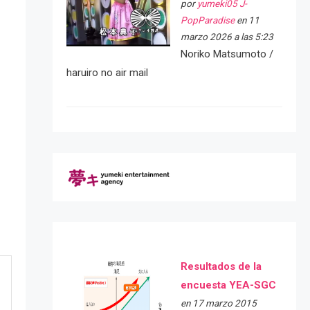
por
yumeki05 J-
PopParadise
en 11
marzo 2026 a las 5:23
Noriko Matsumoto /
haruiro no air mail
Resultados de la
encuesta YEA-SGC
en 17 marzo 2015