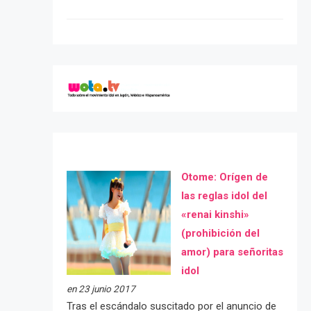
Otome: Orígen de
las reglas idol del
«renai kinshi»
(prohibición del
amor) para señoritas
idol
en 23 junio 2017
Tras el escándalo suscitado por el anuncio de