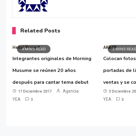
Related Posts
Hello! Project
AKB48
4 MINS READ
2 MINS REA
Integrantes originales de Morning
Colocan fotos
Musume se reúnen 20 años
portadas de l
después para cantar tema debut
ventas y se co
Agencia
17 Diciembre 2017
3 Diciembre 2
YEA
YEA
3
3