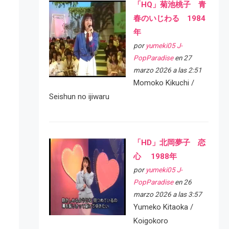
「HQ」菊池桃子 青
春のいじわる 1984
年
por
yumeki05 J-
PopParadise
en 27
marzo 2026 a las 2:51
Momoko Kikuchi /
Seishun no ijiwaru
「HD」北岡夢子 恋
心 1988年
por
yumeki05 J-
PopParadise
en 26
marzo 2026 a las 3:57
Yumeko Kitaoka /
Koigokoro