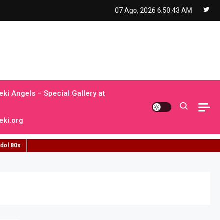
07 Ago, 2026
6:50:44 AM
ki Angels – Special Gallery at
ki.org
idol 80s