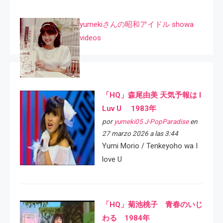
yumekiさんの昭和アイドル showa
videos
「HQ」森尾由美 天気予報は I
Luv U 1983年
por
yumeki05 J-PopParadise
en
27 marzo 2026 a las 3:44
Yumi Morio / Tenkeyoho wa I
love U
「HQ」菊池桃子 青春のいじ
わる 1984年