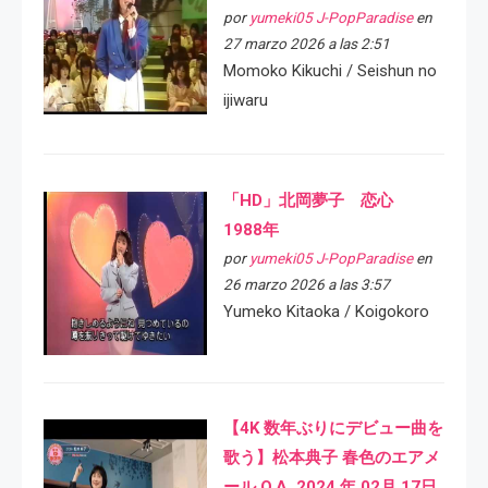
por
yumeki05 J-PopParadise
en
27 marzo 2026 a las 2:51
Momoko Kikuchi / Seishun no
ijiwaru
「HD」北岡夢子 恋心
1988年
por
yumeki05 J-PopParadise
en
26 marzo 2026 a las 3:57
Yumeko Kitaoka / Koigokoro
【4K 数年ぶりにデビュー曲を
歌う】松本典子 春色のエアメ
ール O.A. 2024 年 02月 17日