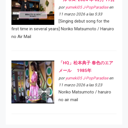
por
yumeki05 J-PopParadise
en
11 marzo 2026 a las 5:33
[Singing debut song for the
first time in several years] Noriko Matsumoto / Haruiro
no Air Mail
「HQ」松本典子 春色のエア
メール 1985年
por
yumeki05 J-PopParadise
en
11 marzo 2026 a las 5:23
Noriko Matsumoto / haruiro
no air mail