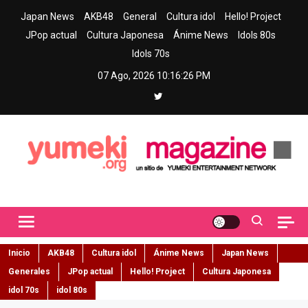
Skip
Japan News
AKB48
General
Cultura idol
Hello! Project
to
JPop actual
Cultura Japonesa
Ánime News
Idols 80s
content
Idols 70s
07 Ago, 2026
10:16:27 PM
Yumeki Magazine
Jpop y musica idol – Tu portal de jpop, movimiento idol y cultura
japonesa en español
Inicio
AKB48
Cultura idol
Ánime News
Japan News
Generales
JPop actual
Hello! Project
Cultura Japonesa
idol 70s
idol 80s