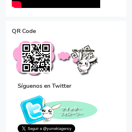
QR Code
Síguenos en Twitter