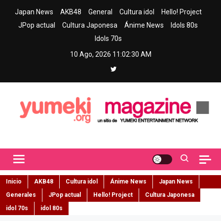
Skip
Japan News
AKB48
General
Cultura idol
Hello! Project
to
JPop actual
Cultura Japonesa
Ánime News
Idols 80s
content
Idols 70s
10 Ago, 2026
11:02:31 AM
Yumeki Magazine
Jpop y musica idol – Tu portal de jpop, movimiento idol y cultura
japonesa en español
Inicio
AKB48
Cultura idol
Ánime News
Japan News
Generales
JPop actual
Hello! Project
Cultura Japonesa
idol 70s
idol 80s