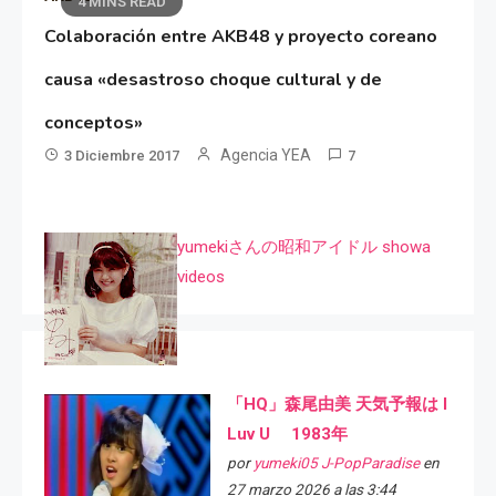
4 MINS READ
Colaboración entre AKB48 y proyecto coreano
causa «desastroso choque cultural y de
conceptos»
Agencia YEA
3 Diciembre 2017
7
yumekiさんの昭和アイドル showa
videos
「HQ」森尾由美 天気予報は I
Luv U 1983年
por
yumeki05 J-PopParadise
en
27 marzo 2026 a las 3:44