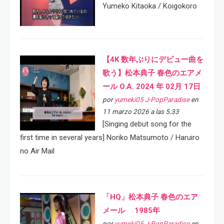
Yumeko Kitaoka / Koigokoro
【4K 数年ぶりにデビュー曲を
歌う】松本典子 春色のエアメ
ール O.A. 2024 年 02月 17日
por
yumeki05 J-PopParadise
en
11 marzo 2026 a las 5:33
[Singing debut song for the
first time in several years] Noriko Matsumoto / Haruiro
no Air Mail
「HQ」松本典子 春色のエア
メール 1985年
por
yumeki05 J-PopParadise
en