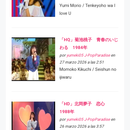
Yumi Morio / Tenkeyoho wa I
love U
「HQ」菊池桃子 青春のいじ
わる 1984年
por
yumeki05 J-PopParadise
en
27 marzo 2026 a las 2:51
Momoko Kikuchi / Seishun no
ijiwaru
「HD」北岡夢子 恋心
1988年
por
yumeki05 J-PopParadise
en
26 marzo 2026 a las 3:57