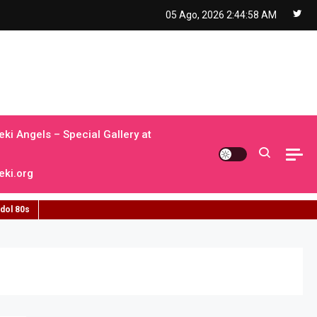
05 Ago, 2026
2:44:59 AM
ki Angels – Special Gallery at
ki.org
idol 80s