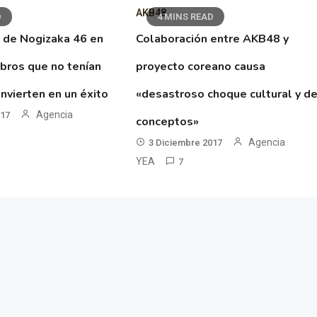
AKB48
D
4 MINS READ
 de Nogizaka 46 en
Colaboración entre AKB48 y
ibros que no tenían
proyecto coreano causa
nvierten en un éxito
«desastroso choque cultural y d
Agencia
017
conceptos»
Agencia
3 Diciembre 2017
YEA
7