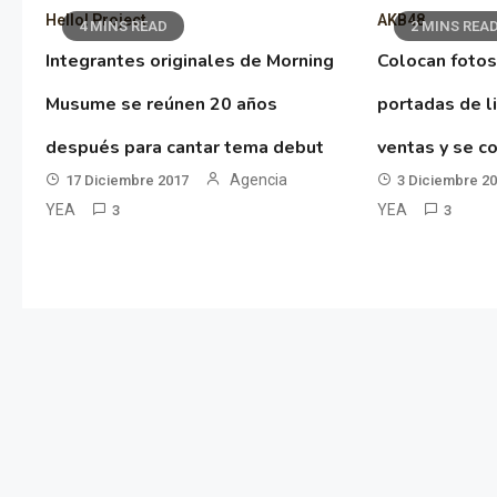
Hello! Project
AKB48
4 MINS READ
2 MINS REA
Integrantes originales de Morning
Colocan fotos
Musume se reúnen 20 años
portadas de l
después para cantar tema debut
ventas y se co
Agencia
17 Diciembre 2017
3 Diciembre 2
YEA
YEA
3
3