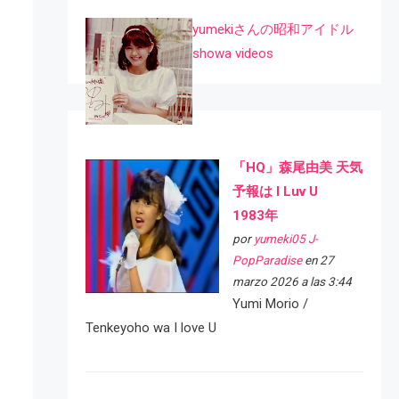
yumekiさんの昭和アイドル
showa videos
「HQ」森尾由美 天気
予報は I Luv U
1983年
por
yumeki05 J-
PopParadise
en 27
marzo 2026 a las 3:44
Yumi Morio /
Tenkeyoho wa I love U