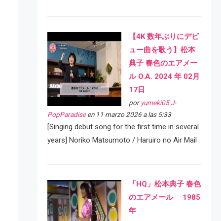
【4K 数年ぶりにデビ
ュー曲を歌う】松本
典子 春色のエアメー
ル O.A. 2024 年 02月
17日
por
yumeki05 J-
PopParadise
en 11 marzo 2026 a las 5:33
[Singing debut song for the first time in several
years] Noriko Matsumoto / Haruiro no Air Mail
「HQ」松本典子 春色
のエアメール 1985
年