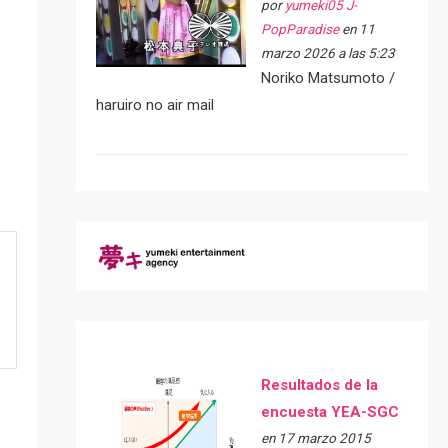
por
yumeki05 J-
PopParadise
en 11
marzo 2026 a las 5:23
Noriko Matsumoto /
haruiro no air mail
Resultados de la
encuesta YEA-SGC
en 17 marzo 2015