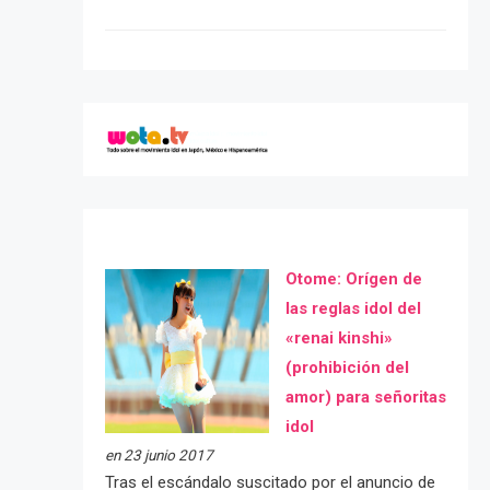
Otome: Orígen de
las reglas idol del
«renai kinshi»
(prohibición del
amor) para señoritas
idol
en 23 junio 2017
Tras el escándalo suscitado por el anuncio de