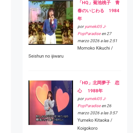
「HQ」菊池桃子 青
春のいじわる 1984
年
por
yumeki05 J-
PopParadise
en 27
marzo 2026 a las 2:51
Momoko Kikuchi /
Seishun no ijiwaru
「HD」北岡夢子 恋
心 1988年
por
yumeki05 J-
PopParadise
en 26
marzo 2026 a las 3:57
Yumeko Kitaoka /
Koigokoro