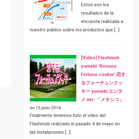
Estos son los
resultados de la
encuesta realizada a
nuestro público sobre los productos que […]
e
[Video] Flashmob
yumeki "Koisuru
fortune cookie" 恋す
るフォーチュンクッ
キー yumeki エンタ
メ ver. 「メキシコ」
en 15 junio 2014
Finalmente tenemos listo el video del
Flashmob realizado el pasado 4 de mayo en
las instalaciones […]