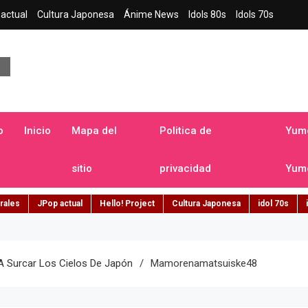
actual
Cultura Japonesa
Ánime News
Idols 80s
Idols 70s
a japonesa en español
o
Inicio
Mapa del
Politica de
Yume
sitio
privacidad
Yume
rales
JPop actual
Hello! Project
Cultura Japonesa
idol 70s
A Surcar Los Cielos De Japón
Mamorenamatsuiske48