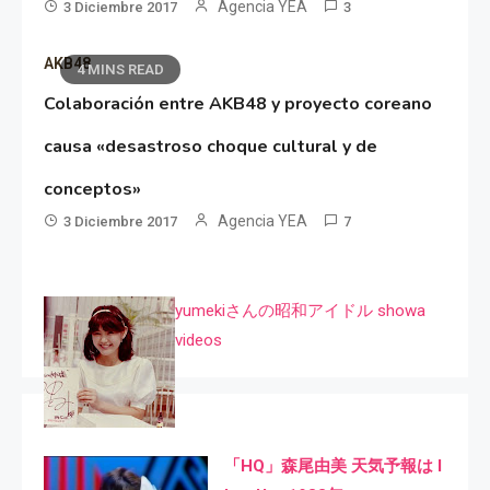
Agencia YEA
3 Diciembre 2017
3
AKB48
4 MINS READ
Colaboración entre AKB48 y proyecto coreano
causa «desastroso choque cultural y de
conceptos»
Agencia YEA
3 Diciembre 2017
7
yumekiさんの昭和アイドル showa
videos
「HQ」森尾由美 天気予報は I