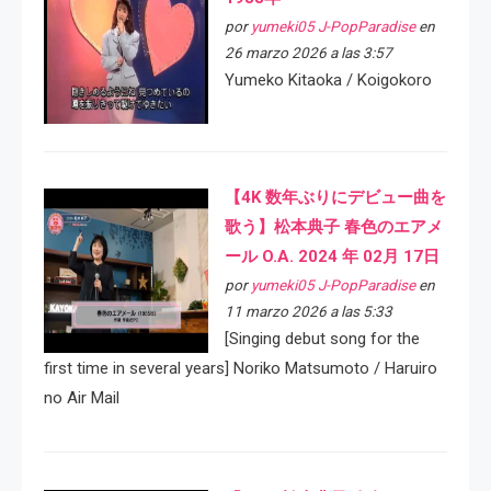
por
yumeki05 J-PopParadise
en
26 marzo 2026 a las 3:57
Yumeko Kitaoka / Koigokoro
【4K 数年ぶりにデビュー曲を
歌う】松本典子 春色のエアメ
ール O.A. 2024 年 02月 17日
por
yumeki05 J-PopParadise
en
11 marzo 2026 a las 5:33
[Singing debut song for the
first time in several years] Noriko Matsumoto / Haruiro
no Air Mail