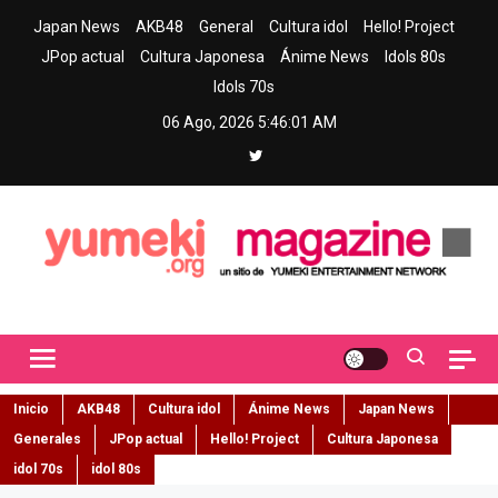
Skip
Japan News
AKB48
General
Cultura idol
Hello! Project
to
JPop actual
Cultura Japonesa
Ánime News
Idols 80s
content
Idols 70s
06 Ago, 2026
5:46:02 AM
Yumeki Magazine
Jpop y musica idol – Tu portal de jpop, movimiento idol y cultura
japonesa en español
Inicio
AKB48
Cultura idol
Ánime News
Japan News
Generales
JPop actual
Hello! Project
Cultura Japonesa
idol 70s
idol 80s