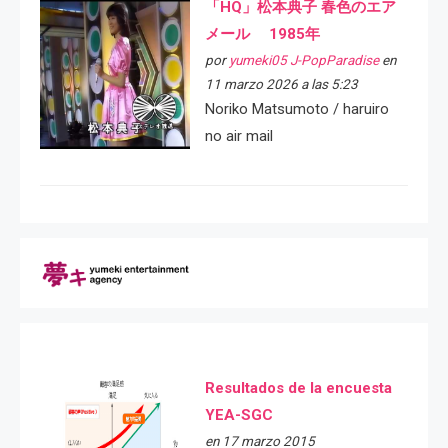
「HQ」松本典子 春色のエア
メール 1985年
por
yumeki05 J-PopParadise
en
11 marzo 2026 a las 5:23
Noriko Matsumoto / haruiro
no air mail
Resultados de la encuesta
YEA-SGC
en 17 marzo 2015