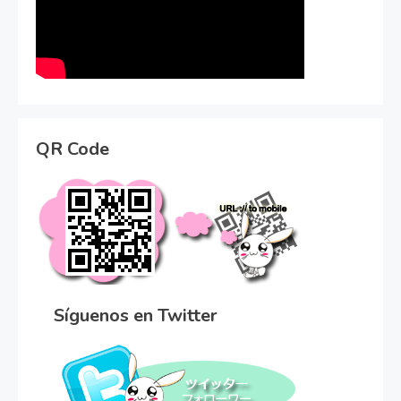
QR Code
Síguenos en Twitter