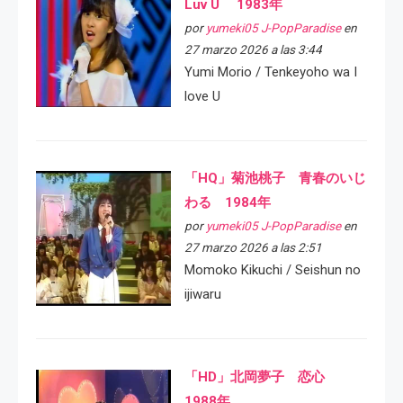
Luv U 1983年
por
yumeki05 J-PopParadise
en
27 marzo 2026 a las 3:44
Yumi Morio / Tenkeyoho wa I
love U
「HQ」菊池桃子 青春のいじ
わる 1984年
por
yumeki05 J-PopParadise
en
27 marzo 2026 a las 2:51
Momoko Kikuchi / Seishun no
ijiwaru
「HD」北岡夢子 恋心
1988年