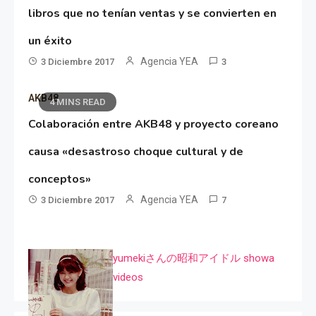
libros que no tenían ventas y se convierten en
un éxito
Agencia YEA
3 Diciembre 2017
3
AKB48
4 MINS READ
Colaboración entre AKB48 y proyecto coreano
causa «desastroso choque cultural y de
conceptos»
Agencia YEA
3 Diciembre 2017
7
yumekiさんの昭和アイドル showa
videos