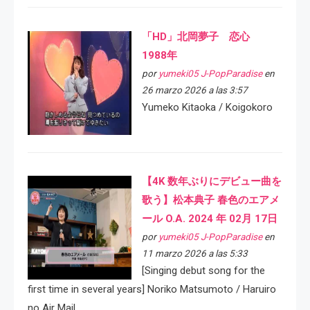
「HD」北岡夢子 恋心
1988年
por
yumeki05 J-PopParadise
en
26 marzo 2026 a las 3:57
Yumeko Kitaoka / Koigokoro
【4K 数年ぶりにデビュー曲を
歌う】松本典子 春色のエアメ
ール O.A. 2024 年 02月 17日
por
yumeki05 J-PopParadise
en
11 marzo 2026 a las 5:33
[Singing debut song for the
first time in several years] Noriko Matsumoto / Haruiro
no Air Mail