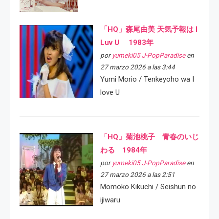
「HQ」森尾由美 天気予報は I
Luv U 1983年
por
yumeki05 J-PopParadise
en
27 marzo 2026 a las 3:44
Yumi Morio / Tenkeyoho wa I
love U
「HQ」菊池桃子 青春のいじ
わる 1984年
por
yumeki05 J-PopParadise
en
27 marzo 2026 a las 2:51
Momoko Kikuchi / Seishun no
ijiwaru