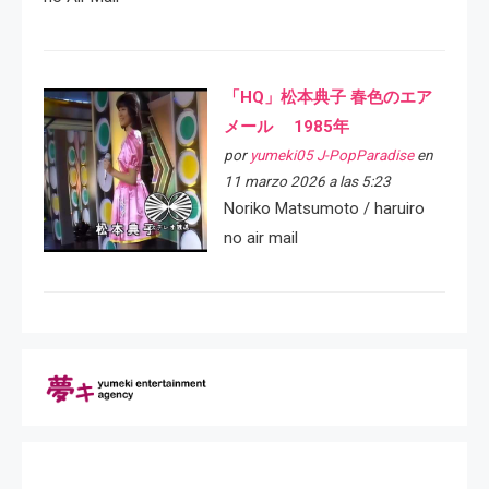
「HQ」松本典子 春色のエア
メール 1985年
por
yumeki05 J-PopParadise
en
11 marzo 2026 a las 5:23
Noriko Matsumoto / haruiro
no air mail