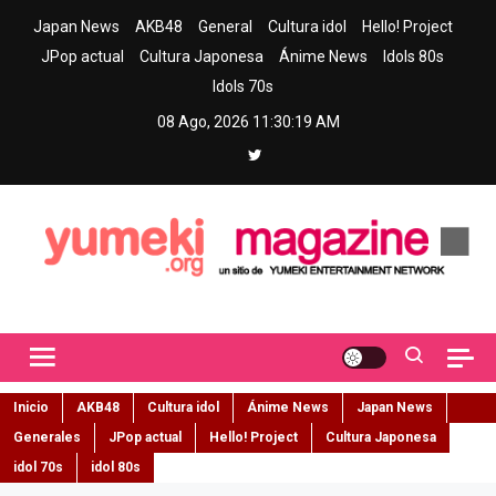
Skip
Japan News
AKB48
General
Cultura idol
Hello! Project
to
JPop actual
Cultura Japonesa
Ánime News
Idols 80s
content
Idols 70s
08 Ago, 2026
11:30:20 AM
Yumeki Magazine
Jpop y musica idol – Tu portal de jpop, movimiento idol y cultura
japonesa en español
Inicio
AKB48
Cultura idol
Ánime News
Japan News
Generales
JPop actual
Hello! Project
Cultura Japonesa
idol 70s
idol 80s