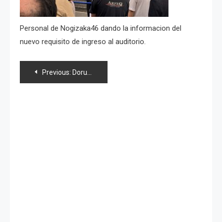
Personal de Nogizaka46 dando la informacion del
nuevo requisito de ingreso al auditorio.
Navegación
Previous:
Doruwota es detenido por la policía, se le prohíbe de por vida asistir a otro evento de Nogizaka46
de
entradas