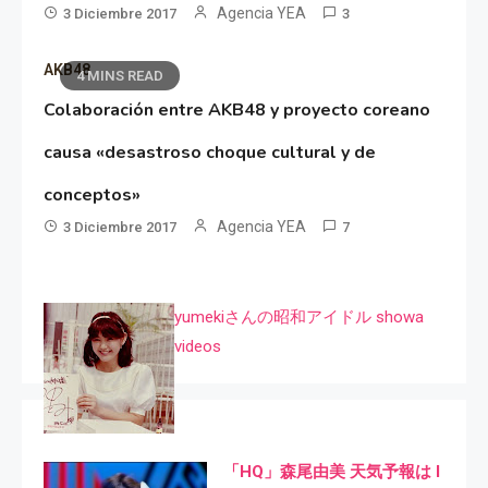
Agencia YEA
3 Diciembre 2017
3
AKB48
4 MINS READ
Colaboración entre AKB48 y proyecto coreano
causa «desastroso choque cultural y de
conceptos»
Agencia YEA
3 Diciembre 2017
7
yumekiさんの昭和アイドル showa
videos
「HQ」森尾由美 天気予報は I