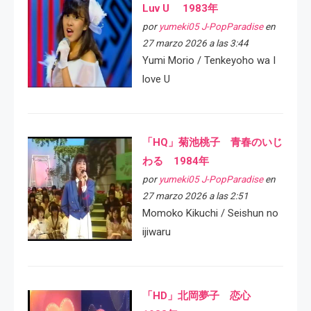
Luv U 1983年
por
yumeki05 J-PopParadise
en
27 marzo 2026 a las 3:44
Yumi Morio / Tenkeyoho wa I
love U
「HQ」菊池桃子 青春のいじ
わる 1984年
por
yumeki05 J-PopParadise
en
27 marzo 2026 a las 2:51
Momoko Kikuchi / Seishun no
ijiwaru
「HD」北岡夢子 恋心