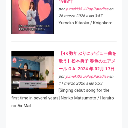
1988年
por
yumeki05 J-PopParadise
en
26 marzo 2026 a las 3:57
Yumeko Kitaoka / Koigokoro
【4K 数年ぶりにデビュー曲を
歌う】松本典子 春色のエアメ
ール O.A. 2024 年 02月 17日
por
yumeki05 J-PopParadise
en
11 marzo 2026 a las 5:33
[Singing debut song for the
first time in several years] Noriko Matsumoto / Haruiro
no Air Mail