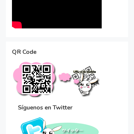
QR Code
Síguenos en Twitter