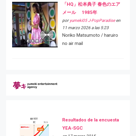
「HQ」松本典子 春色のエア
メール 1985年
por
yumeki05 J-PopParadise
en
11 marzo 2026 a las 5:23
Noriko Matsumoto / haruiro
no air mail
Resultados de la encuesta
YEA-SGC