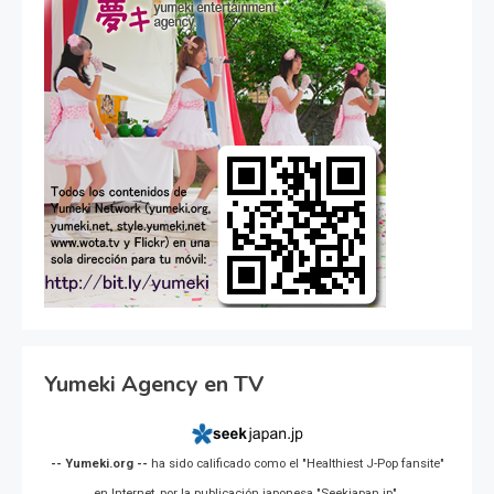
Yumeki Agency en TV
-- Yumeki.org --
ha sido calificado como el "Healthiest J-Pop fansite"
en Internet, por la publicación japonesa "Seekjapan.jp".