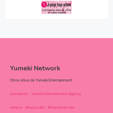
Yumeki Network
Otros sitios de Yumeki Entertainment:
yumeki.net - Yumeki Entertainment Agency
wota.tv - Música idol - Movimiento idol