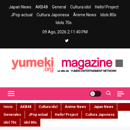
Skip
Japan News
AKB48
General
Cultura idol
Hello! Project
to
JPop actual
Cultura Japonesa
Ánime News
Idols 80s
content
Idols 70s
09 Ago, 2026
2:11:41 PM
Yumeki Magazine
Jpop y musica idol – Tu portal de jpop, movimiento idol y cultura
japonesa en español
Inicio
AKB48
Cultura idol
Ánime News
Japan News
Generales
JPop actual
Hello! Project
Cultura Japonesa
idol 70s
idol 80s