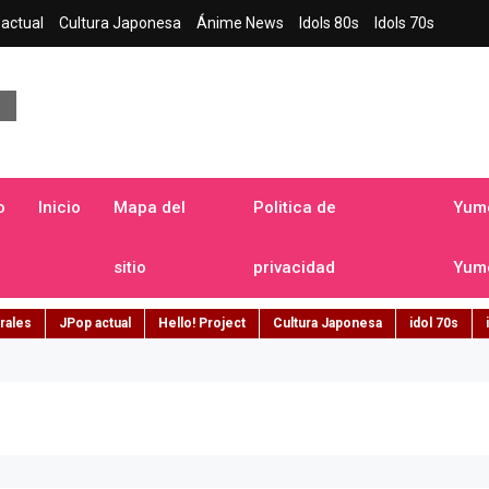
actual
Cultura Japonesa
Ánime News
Idols 80s
Idols 70s
a japonesa en español
o
Inicio
Mapa del
Politica de
Yume
sitio
privacidad
Yume
rales
JPop actual
Hello! Project
Cultura Japonesa
idol 70s