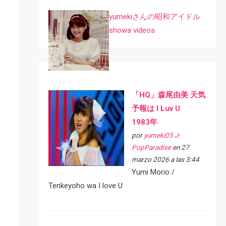
yumekiさんの昭和アイドル
showa videos
「HQ」森尾由美 天気
予報は I Luv U
1983年
por
yumeki05 J-
PopParadise
en 27
marzo 2026 a las 3:44
Yumi Morio /
Tenkeyoho wa I love U