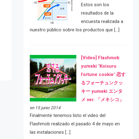
Estos son los
resultados de la
encuesta realizada a
nuestro público sobre los productos que […]
e
[Video] Flashmob
yumeki "Koisuru
fortune cookie" 恋す
るフォーチュンクッ
キー yumeki エンタ
メ ver. 「メキシコ」
en 15 junio 2014
Finalmente tenemos listo el video del
Flashmob realizado el pasado 4 de mayo en
las instalaciones […]