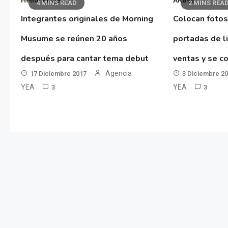
Hello! Project
AKB48
4 MINS READ
2 MINS REA
Integrantes originales de Morning
Colocan fotos
Musume se reúnen 20 años
portadas de l
después para cantar tema debut
ventas y se co
Agencia
17 Diciembre 2017
3 Diciembre 2
YEA
YEA
3
3