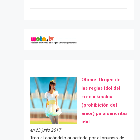
Otome: Orígen de
las reglas idol del
«renai kinshi»
(prohibición del
amor) para señoritas
idol
en 23 junio 2017
Tras el escándalo suscitado por el anuncio de