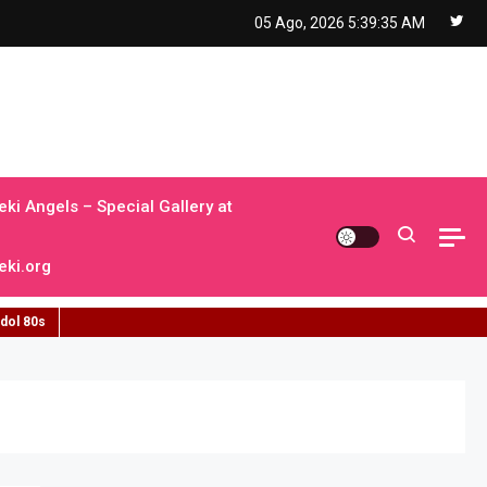
05 Ago, 2026
5:39:36 AM
ki Angels – Special Gallery at
ki.org
idol 80s