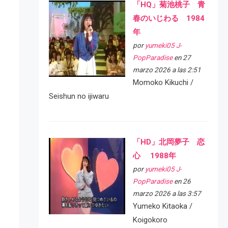
「HQ」菊池桃子 青
春のいじわる 1984
年
por
yumeki05 J-
PopParadise
en 27
marzo 2026 a las 2:51
Momoko Kikuchi /
Seishun no ijiwaru
「HD」北岡夢子 恋
心 1988年
por
yumeki05 J-
PopParadise
en 26
marzo 2026 a las 3:57
Yumeko Kitaoka /
Koigokoro