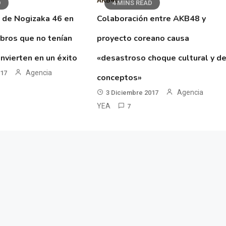
AKB48
D
4 MINS READ
 de Nogizaka 46 en
Colaboración entre AKB48 y
ibros que no tenían
proyecto coreano causa
nvierten en un éxito
«desastroso choque cultural y d
Agencia
017
conceptos»
Agencia
3 Diciembre 2017
YEA
7