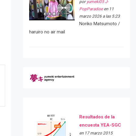
por
yumeki05 J-
PopParadise
en 11
marzo 2026 a las 5:23
Noriko Matsumoto /
haruiro no air mail
Resultados de la
encuesta YEA-SGC
en 17 marzo 2015