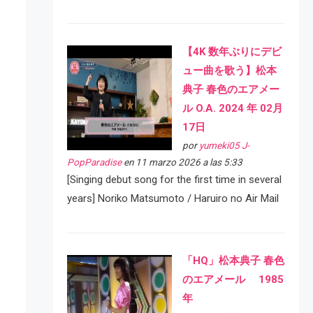
【4K 数年ぶりにデビ
ュー曲を歌う】松本
典子 春色のエアメー
ル O.A. 2024 年 02月
17日
por
yumeki05 J-
PopParadise
en 11 marzo 2026 a las 5:33
[Singing debut song for the first time in several
years] Noriko Matsumoto / Haruiro no Air Mail
「HQ」松本典子 春色
のエアメール 1985
年