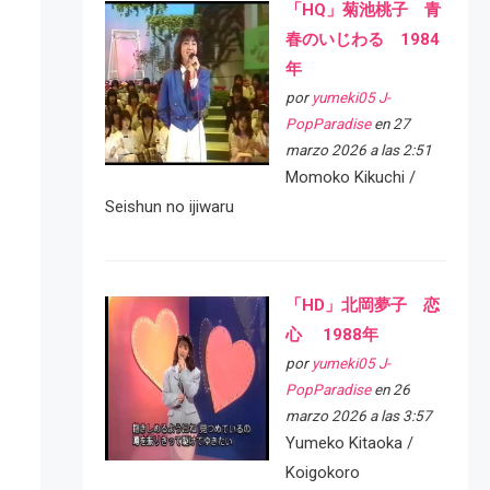
「HQ」菊池桃子 青
春のいじわる 1984
年
por
yumeki05 J-
PopParadise
en 27
marzo 2026 a las 2:51
Momoko Kikuchi /
Seishun no ijiwaru
「HD」北岡夢子 恋
心 1988年
por
yumeki05 J-
PopParadise
en 26
marzo 2026 a las 3:57
Yumeko Kitaoka /
Koigokoro