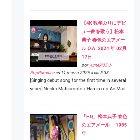
【4K 数年ぶりにデビ
ュー曲を歌う】松本
典子 春色のエアメー
ル O.A. 2024 年 02月
17日
por
yumeki05 J-
PopParadise
en 11 marzo 2026 a las 5:33
[Singing debut song for the first time in several
years] Noriko Matsumoto / Haruiro no Air Mail
「HQ」松本典子 春色
のエアメール 1985
年