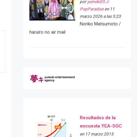
por
yumeki05 J-
PopParadise
en 11
marzo 2026 a las 5:23
Noriko Matsumoto /
haruiro no air mail
Resultados de la
encuesta YEA-SGC
en 17 marzo 2015