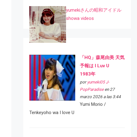
yumekiさんの昭和アイドル
showa videos
「HQ」森尾由美 天気
予報は I Luv U
1983年
por
yumeki05 J-
PopParadise
en 27
marzo 2026 a las 3:44
Yumi Morio /
Tenkeyoho wa I love U