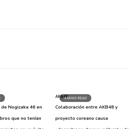
AKB48
D
4 MINS READ
 de Nogizaka 46 en
Colaboración entre AKB48 y
ibros que no tenían
proyecto coreano causa