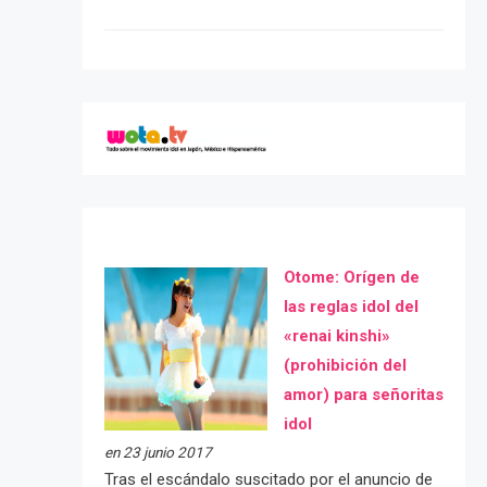
Otome: Orígen de
las reglas idol del
«renai kinshi»
(prohibición del
amor) para señoritas
idol
en 23 junio 2017
Tras el escándalo suscitado por el anuncio de