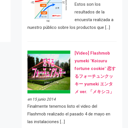
e
Estos son los
resultados de la
encuesta realizada a
nuestro público sobre los productos que […]
[Video] Flashmob
yumeki "Koisuru
fortune cookie" 恋す
るフォーチュンクッ
キー yumeki エンタ
メ ver. 「メキシコ」
en 15 junio 2014
Finalmente tenemos listo el video del
Flashmob realizado el pasado 4 de mayo en
las instalaciones […]