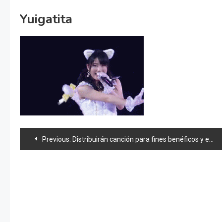
Yuigatita
Navegación
Previous:
Distribuirán canción para fines benéficos y eligen a Akimoto para promover a Japón
de
entradas