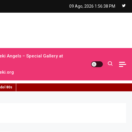
09 Ago, 2026
1:56:39 PM
ki Angels – Special Gallery at
ki.org
idol 80s