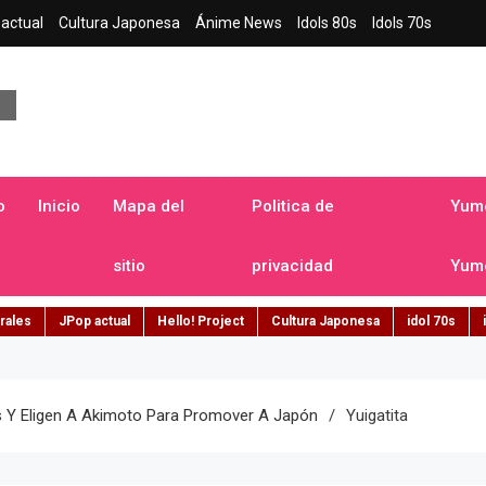
actual
Cultura Japonesa
Ánime News
Idols 80s
Idols 70s
a japonesa en español
o
Inicio
Mapa del
Politica de
Yume
sitio
privacidad
Yume
rales
JPop actual
Hello! Project
Cultura Japonesa
idol 70s
os Y Eligen A Akimoto Para Promover A Japón
Yuigatita