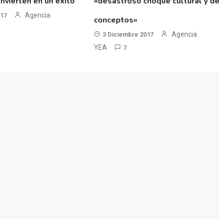
nvierten en un éxito
«desastroso choque cultural y d
Agencia
017
conceptos»
Agencia
3 Diciembre 2017
YEA
7