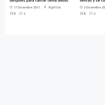
después para cantar tema debut
ventas y se co
Agencia
17 Diciembre 2017
3 Diciembre 2
YEA
YEA
3
3