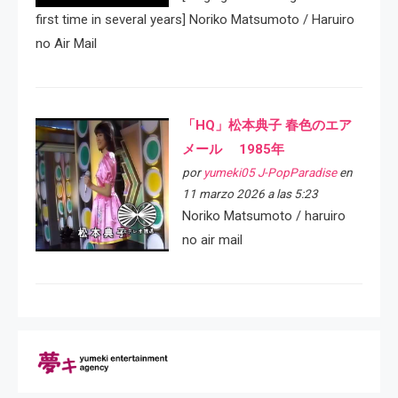
first time in several years] Noriko Matsumoto / Haruiro
no Air Mail
「HQ」松本典子 春色のエア
メール 1985年
por
yumeki05 J-PopParadise
en
11 marzo 2026 a las 5:23
Noriko Matsumoto / haruiro
no air mail