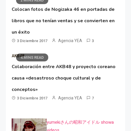
2 MINS READ
Colocan fotos de Nogizaka 46 en portadas de
libros que no tenían ventas y se convierten en
un éxito
Agencia YEA
3 Diciembre 2017
3
AKB48
4 MINS READ
Colaboración entre AKB48 y proyecto coreano
causa «desastroso choque cultural y de
conceptos»
Agencia YEA
3 Diciembre 2017
7
yumekiさんの昭和アイドル showa
videos