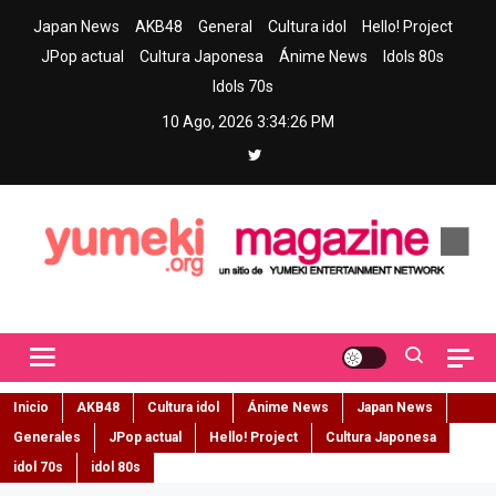
Skip
Japan News
AKB48
General
Cultura idol
Hello! Project
to
JPop actual
Cultura Japonesa
Ánime News
Idols 80s
content
Idols 70s
10 Ago, 2026
3:34:27 PM
Yumeki Magazine
Jpop y musica idol – Tu portal de jpop, movimiento idol y cultura
japonesa en español
Inicio
AKB48
Cultura idol
Ánime News
Japan News
Generales
JPop actual
Hello! Project
Cultura Japonesa
idol 70s
idol 80s