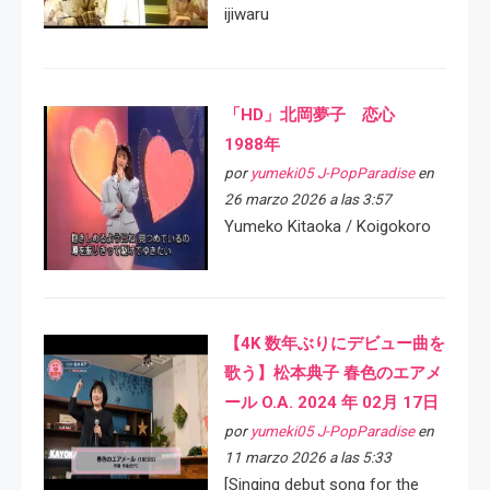
ijiwaru
「HD」北岡夢子 恋心
1988年
por
yumeki05 J-PopParadise
en
26 marzo 2026 a las 3:57
Yumeko Kitaoka / Koigokoro
【4K 数年ぶりにデビュー曲を
歌う】松本典子 春色のエアメ
ール O.A. 2024 年 02月 17日
por
yumeki05 J-PopParadise
en
11 marzo 2026 a las 5:33
[Singing debut song for the