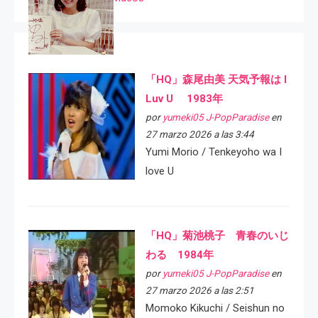
「HQ」森尾由美 天気予報は I
Luv U 1983年
por
yumeki05 J-PopParadise
en
27 marzo 2026 a las 3:44
Yumi Morio / Tenkeyoho wa I
love U
「HQ」菊池桃子 青春のいじ
わる 1984年
por
yumeki05 J-PopParadise
en
27 marzo 2026 a las 2:51
Momoko Kikuchi / Seishun no