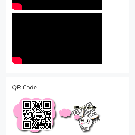
QR Code