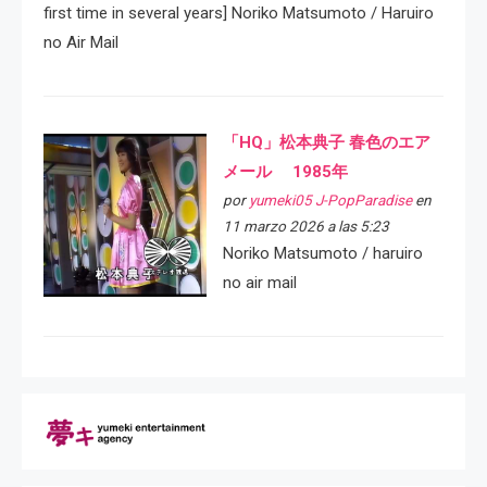
first time in several years] Noriko Matsumoto / Haruiro
no Air Mail
「HQ」松本典子 春色のエア
メール 1985年
por
yumeki05 J-PopParadise
en
11 marzo 2026 a las 5:23
Noriko Matsumoto / haruiro
no air mail