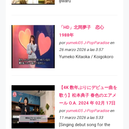
ijiwaru
「HD」北岡夢子 恋心
1988年
por
yumeki05 J-PopParadise
en
26 marzo 2026 a las 3:57
Yumeko Kitaoka / Koigokoro
【4K 数年ぶりにデビュー曲を
歌う】松本典子 春色のエアメ
ール O.A. 2024 年 02月 17日
por
yumeki05 J-PopParadise
en
11 marzo 2026 a las 5:33
[Singing debut song for the