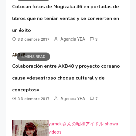
Colocan fotos de Nogizaka 46 en portadas de
libros que no tenían ventas y se convierten en
un éxito
Agencia YEA
3 Diciembre 2017
3
AKB48
4 MINS READ
Colaboración entre AKB48 y proyecto coreano
causa «desastroso choque cultural y de
conceptos»
Agencia YEA
3 Diciembre 2017
7
yumekiさんの昭和アイドル showa
videos