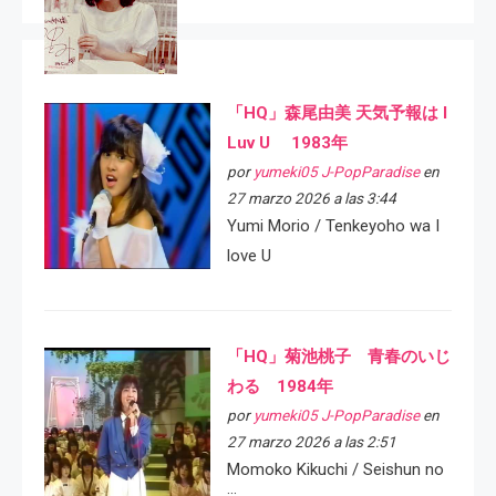
「HQ」森尾由美 天気予報は I
Luv U 1983年
por
yumeki05 J-PopParadise
en
27 marzo 2026 a las 3:44
Yumi Morio / Tenkeyoho wa I
love U
「HQ」菊池桃子 青春のいじ
わる 1984年
por
yumeki05 J-PopParadise
en
27 marzo 2026 a las 2:51
Momoko Kikuchi / Seishun no